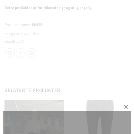
Dette produktet er for tiden utsolgt og utilgjengelig.
Produktnummer:
106081
Kategorier:
Klær
,
T-shirt
Brand:
JJXX
RELATERTE PRODUKTER
CLOSE
THIS