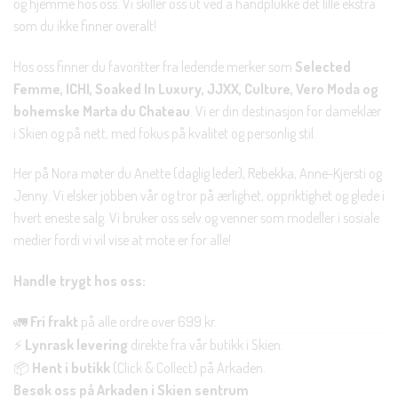
og hjemme hos oss. Vi skiller oss ut ved å håndplukke det lille ekstra
som du ikke finner overalt!
Hos oss finner du favoritter fra ledende merker som
Selected
Femme, ICHI, Soaked In Luxury, JJXX, Culture, Vero Moda og
bohemske Marta du Chateau
. Vi er din destinasjon for dameklær
i Skien og på nett, med fokus på kvalitet og personlig stil.
Her på Nora møter du Anette (daglig leder), Rebekka, Anne-Kjersti og
Jenny. Vi elsker jobben vår og tror på ærlighet, oppriktighet og glede i
hvert eneste salg. Vi bruker oss selv og venner som modeller i sosiale
medier fordi vi vil vise at mote er for alle!
Handle trygt hos oss:
🚛
Fri frakt
på alle ordre over 699 kr.
⚡
Lynrask levering
direkte fra vår butikk i Skien.
📦
Hent i butikk
(Click & Collect) på Arkaden.
Besøk oss på Arkaden i Skien sentrum