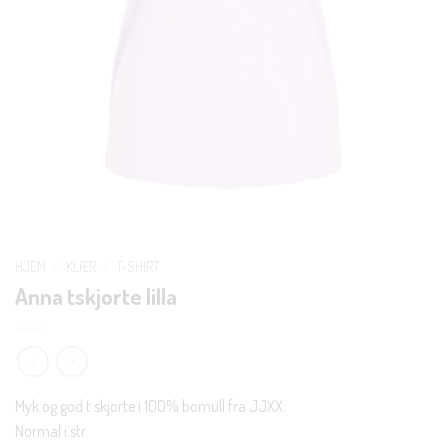
HJEM
/
KLÆR
/
T-SHIRT
Anna tskjorte lilla
Myk og god t skjorte i 100% bomull fra JJXX.
Normal i str.