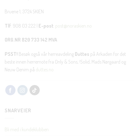
Bruene 1, 3724 SKIEN
Tlf
: 908 03 222 |
E-post
:
post@noraskien.no
ORG.NR 820 733 142 MVA
PSST!
Besøk også vår herreavdeling
Duttes
på Arkaden for det
beste innen herremote fra Only & Sons, !Solid, Mads Nørgaard og
Neuw Denim på
duttes.no
SNARVEIER
Bli med i kundeklubben