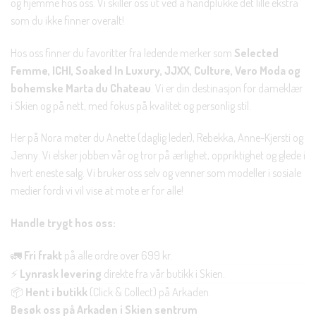
og hjemme hos oss. Vi skiller oss ut ved å håndplukke det lille ekstra
som du ikke finner overalt!
Hos oss finner du favoritter fra ledende merker som
Selected
Femme, ICHI, Soaked In Luxury, JJXX, Culture, Vero Moda og
bohemske Marta du Chateau
. Vi er din destinasjon for dameklær
i Skien og på nett, med fokus på kvalitet og personlig stil.
Her på Nora møter du Anette (daglig leder), Rebekka, Anne-Kjersti og
Jenny. Vi elsker jobben vår og tror på ærlighet, oppriktighet og glede i
hvert eneste salg. Vi bruker oss selv og venner som modeller i sosiale
medier fordi vi vil vise at mote er for alle!
Handle trygt hos oss:
🚛
Fri frakt
på alle ordre over 699 kr.
⚡
Lynrask levering
direkte fra vår butikk i Skien.
📦
Hent i butikk
(Click & Collect) på Arkaden.
Besøk oss på Arkaden i Skien sentrum