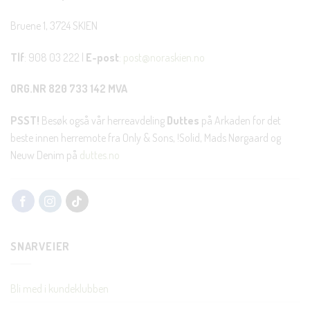
Bruene 1, 3724 SKIEN
Tlf
: 908 03 222 |
E-post
:
post@noraskien.no
ORG.NR 820 733 142 MVA
PSST!
Besøk også vår herreavdeling
Duttes
på Arkaden for det
beste innen herremote fra Only & Sons, !Solid, Mads Nørgaard og
Neuw Denim på
duttes.no
SNARVEIER
Bli med i kundeklubben