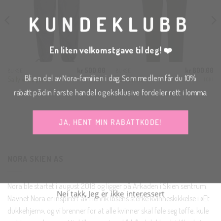
MOD
KUNDEKLUBB
En liten velkomstgave til deg! ❤️
kr
500.00
kr
800.00
BUKSE
BUKSE
ig
Nåværende
Bli en del av Nora-familien i dag. Som medlem får du 10%
Sally wide pant
Lexi bukse
JJXX
ICHI
ris
r:
rabatt på din første handel og eksklusive fordeler rett i lomma.
r 75.00.
JA, HENT MIN RABATTKODE!
NORA SKIEN AS
Nei takk, Jeg er ikke interessert
Nora ble startet i august 2018 og ligger på Arkaden i Skien sentrum.
Navnet Nora er inspirert av Henrik Ibsens sterke kvinneskikkelse i «Et
dukkehjem», og vi brenner for at alle kvinner skal føle seg tøffe, kule