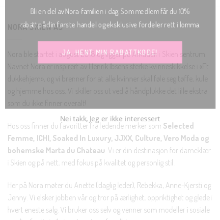
Bli en del av Nora-familien i dag. Som medlem får du 10%
rabatt på din første handel og eksklusive fordeler rett i lomma.
NORA SKIEN AS
JA, HENT MIN RABATTKODE!
Nora ble startet i august 2018 og ligger på Arkaden i Skien sentrum.
Navnet Nora er inspirert av Henrik Ibsens sterke kvinneskikkelse i «Et
dukkehjem», og vi brenner for at alle kvinner skal føle seg tøffe, kule
og hjemme hos oss. Vi skiller oss ut ved å håndplukke det lille ekstra
som du ikke finner overalt!
Nei takk, Jeg er ikke interessert
Hos oss finner du favoritter fra ledende merker som
Selected
Femme, ICHI, Soaked In Luxury, JJXX, Culture, Vero Moda og
bohemske Marta du Chateau
. Vi er din destinasjon for dameklær
i Skien og på nett, med fokus på kvalitet og personlig stil.
Her på Nora møter du Anette (daglig leder), Rebekka, Anne-Kjersti og
Jenny. Vi elsker jobben vår og tror på ærlighet, oppriktighet og glede i
hvert eneste salg. Vi bruker oss selv og venner som modeller i sosiale