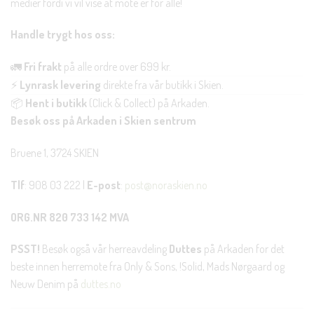
medier fordi vi vil vise at mote er for alle!
Handle trygt hos oss:
🚛
Fri frakt
på alle ordre over 699 kr.
⚡
Lynrask levering
direkte fra vår butikk i Skien.
📦
Hent i butikk
(Click & Collect) på Arkaden.
Besøk oss på Arkaden i Skien sentrum
Bruene 1, 3724 SKIEN
Tlf
: 908 03 222 |
E-post
:
post@noraskien.no
ORG.NR 820 733 142 MVA
PSST!
Besøk også vår herreavdeling
Duttes
på Arkaden for det
beste innen herremote fra Only & Sons, !Solid, Mads Nørgaard og
Neuw Denim på
duttes.no