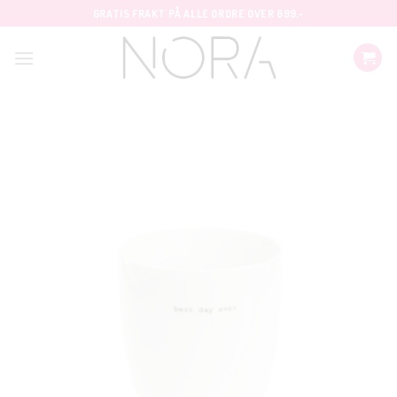
Skip
GRATIS FRAKT PÅ ALLE ORDRE OVER 699,-
to
content