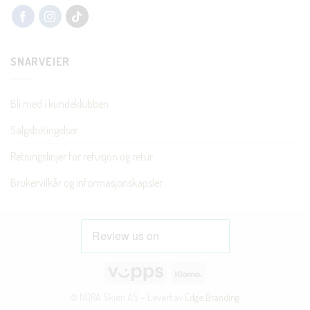
SNARVEIER
Bli med i kundeklubben
Salgsbetingelser
Retningslinjer for refusjon og retur
Brukervilkår og informasjonskapsler
Vipps
Klarna
© NORA Skien AS – Levert av
Edge Branding
.