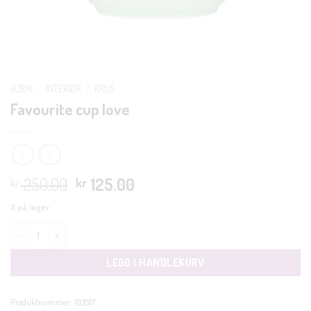
HJEM
/
INTERIØR
/
KRUS
Favourite cup love
Opprinnelig
Nåværende
250.00
125.00
kr
kr
pris
pris
2 på lager
var:
er:
Favourite cup love antall
kr 250.00.
kr 125.00.
LEGG I HANDLEKURV
Produktnummer:
103517