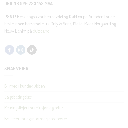
ORG.NR 820 733 142 MVA
PSST!
Besøk også vår herreavdeling
Duttes
på Arkaden for det
beste innen herremote fra Only & Sons, !Solid, Mads Nørgaard og
Neuw Denim på
duttes.no
SNARVEIER
Bli med i kundeklubben
Salgsbetingelser
Retningslinjer for refusjon og retur
Brukervilkår og informasjonskapsler