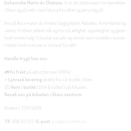
bohemske Marta du Chateau
. Vi er din destinasjon for dameklær
i Skien og på nett, med fokus på kvalitet og personlig stil.
Her på Nora møter du Anette (daglig leder), Rebekka, Anne-Kjersti og
Jenny. Vi elsker jobben vår og tror på ærlighet, oppriktighet og glede i
hvert eneste salg. Vi bruker oss selv og venner som modeller i sosiale
medier fordi vi vil vise at mote er for alle!
Handle trygt hos oss:
🚛
Fri frakt
på alle ordre over 699 kr.
⚡
Lynrask levering
direkte fra vår butikk i Skien.
📦
Hent i butikk
(Click & Collect) på Arkaden.
Besøk oss på Arkaden i Skien sentrum
Bruene 1, 3724 SKIEN
Tlf
: 908 03 222 |
E-post
:
post@noraskien.no