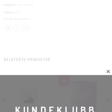
Kategorier:
Interiør
,
Krus
Stikkord:
jul
Brand:
Design Letters
RELATERTE PRODUKTER
Salg
CLOSE
THIS
MODU