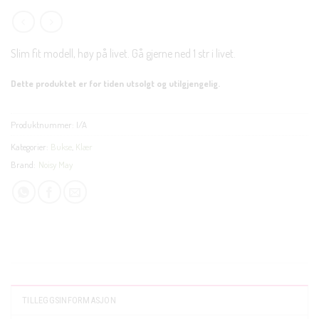
Slim fit modell, høy på livet. Gå gjerne ned 1 str i livet.
Dette produktet er for tiden utsolgt og utilgjengelig.
Produktnummer:
I/A
Kategorier:
Bukse
,
Klær
Brand:
Noisy May
TILLEGGSINFORMASJON