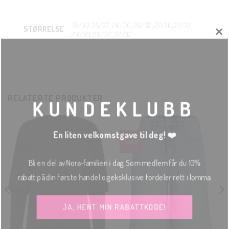
25/30, 25/32, 26/30, 26/32, 27/30, 27/32,
STØRRELSE
28/30, 28/32, 32/32
CLOS
THIS
MODU
RELATERTE PRODUKTER
KUNDEKLUBB
En liten velkomstgave til deg! ❤️
Salg
Bli en del av Nora-familien i dag. Som medlem får du 10%
rabatt på din første handel og eksklusive fordeler rett i lomma.
JA, HENT MIN RABATTKODE!