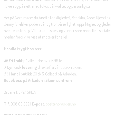
i Skien og på nett, med fokus på kvalitet og personlig stil.
Her på Nora møter du Anette (daglig leder), Rebekka, Anne-Kjersti og
Jenny. Vi elsker jobben vår og tror på ærlighet, oppriktighet og glede i
hvert eneste salg. Vi bruker oss selv og venner som modeller i sosiale
medier fordi vi vil vise at mote er for alle!
Handle trygt hos oss:
🚛
Fri frakt
på alle ordre over 699 kr.
⚡
Lynrask levering
direkte fra vår butikk i Skien.
📦
Hent i butikk
(Click & Collect) på Arkaden.
Besøk oss på Arkaden i Skien sentrum
Bruene 1, 3724 SKIEN
Tlf
: 908 03 222 |
E-post
:
post@noraskien.no