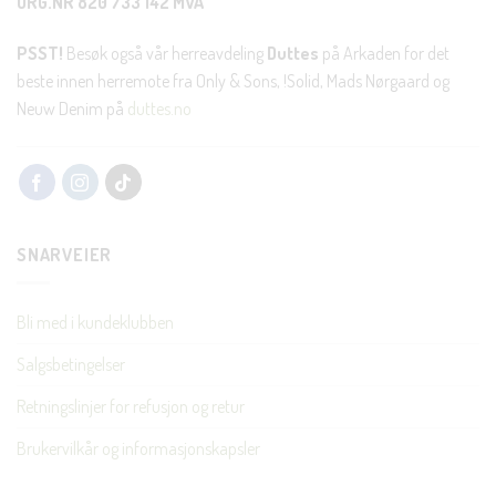
ORG.NR 820 733 142 MVA
PSST!
Besøk også vår herreavdeling
Duttes
på Arkaden for det
beste innen herremote fra Only & Sons, !Solid, Mads Nørgaard og
Neuw Denim på
duttes.no
SNARVEIER
Bli med i kundeklubben
Salgsbetingelser
Retningslinjer for refusjon og retur
Brukervilkår og informasjonskapsler