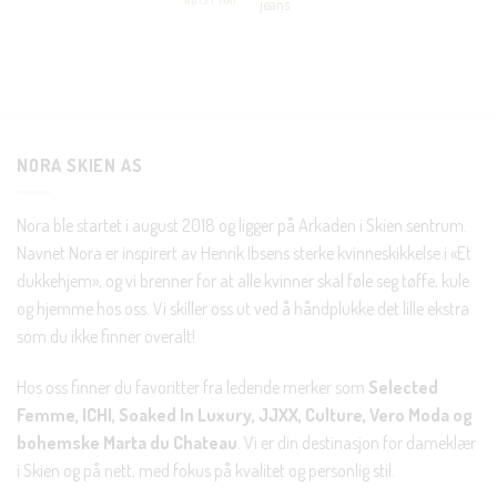
NOISY MAY
jeans
var:
er:
kr 250.00.
kr 75.00.
Nei takk, Jeg er ikke interessert
NORA SKIEN AS
Nora ble startet i august 2018 og ligger på Arkaden i Skien sentrum.
Navnet Nora er inspirert av Henrik Ibsens sterke kvinneskikkelse i «Et
dukkehjem», og vi brenner for at alle kvinner skal føle seg tøffe, kule
og hjemme hos oss. Vi skiller oss ut ved å håndplukke det lille ekstra
som du ikke finner overalt!
Hos oss finner du favoritter fra ledende merker som
Selected
Femme, ICHI, Soaked In Luxury, JJXX, Culture, Vero Moda og
bohemske Marta du Chateau
. Vi er din destinasjon for dameklær
i Skien og på nett, med fokus på kvalitet og personlig stil.