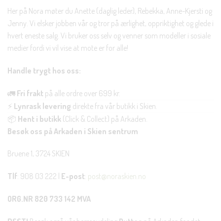
Her på Nora møter du Anette (daglig leder), Rebekka, Anne-Kjersti og
Jenny. Vi elsker jobben vår og tror på ærlighet, oppriktighet og glede i
hvert eneste salg. Vi bruker oss selv og venner som modeller i sosiale
medier fordi vi vil vise at mote er for alle!
Handle trygt hos oss:
🚛
Fri frakt
på alle ordre over 699 kr.
⚡
Lynrask levering
direkte fra vår butikk i Skien.
📦
Hent i butikk
(Click & Collect) på Arkaden.
Besøk oss på Arkaden i Skien sentrum
Bruene 1, 3724 SKIEN
Tlf
: 908 03 222 |
E-post
:
post@noraskien.no
ORG.NR 820 733 142 MVA