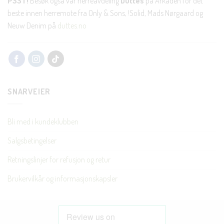
PSST!
Besøk også vår herreavdeling
Duttes
på Arkaden for det
beste innen herremote fra Only & Sons, !Solid, Mads Nørgaard og
Neuw Denim på
duttes.no
SNARVEIER
Bli med i kundeklubben
Salgsbetingelser
Retningslinjer for refusjon og retur
Brukervilkår og informasjonskapsler