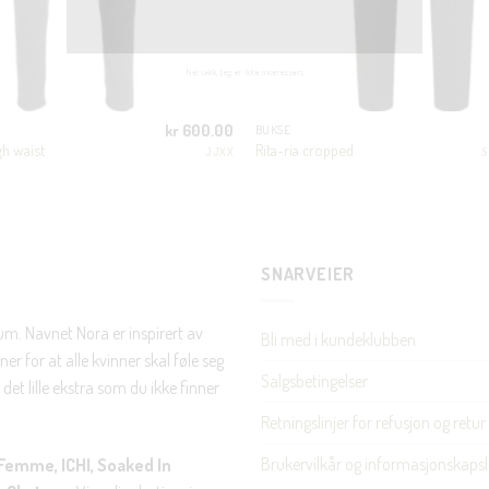
JA, HENT MIN RABATTKODE!
kr
600.00
BUKSE
gh waist
Rita-ria cropped
JJXX
S
Nei takk, Jeg er ikke interessert
SNARVEIER
rum. Navnet Nora er inspirert av
Bli med i kundeklubben
er for at alle kvinner skal føle seg
Salgsbetingelser
det lille ekstra som du ikke finner
Retningslinjer for refusjon og retur
Brukervilkår og informasjonskapsl
Femme, ICHI, Soaked In