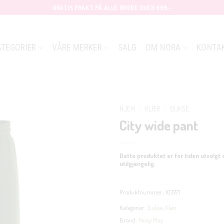
GRATIS FRAKT PÅ ALLE ORDRE OVER 699,-
ATEGORIER
VÅRE MERKER
SALG
OM NORA
KONTA
HJEM
/
KLÆR
/
BUKSE
City wide pant
Dette produktet er for tiden utsolgt 
utilgjengelig.
Produktnummer:
103371
Kategorier:
Bukse
,
Klær
Brand:
Noisy May