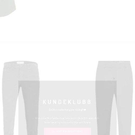
KUNDEKLUBB
En liten velkomstgave til deg! ❤️
Bli en del av Nora-familien i dag. Som medlem får du 10% rabatt på din
første handel og eksklusive fordeler rett i lomma.