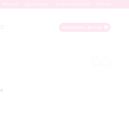
Personvern
Salgsbetingelser
Bli med i kundeklubben
Min konto
KT
HANDLEKURV /
KR
0.00
og