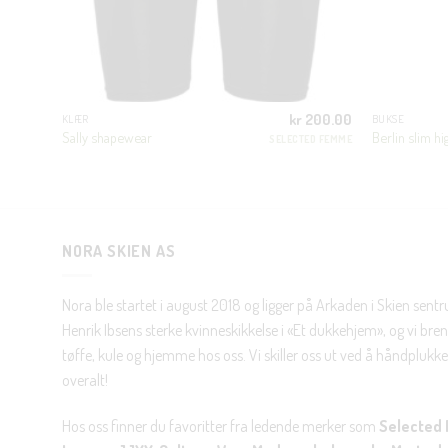
400.00
kr
200.00
KLÆR
BUKSE
rinnelig
Nåværende
200.00
Sally shapewear
Berlin slim hi
SELECTED FEMME
pris
JJXX
er:
400.00.
kr 200.00.
NORA SKIEN AS
Nora ble startet i august 2018 og ligger på Arkaden i Skien sent
Henrik Ibsens sterke kvinneskikkelse i «Et dukkehjem», og vi brenn
tøffe, kule og hjemme hos oss. Vi skiller oss ut ved å håndplukke 
overalt!
Hos oss finner du favoritter fra ledende merker som
Selected 