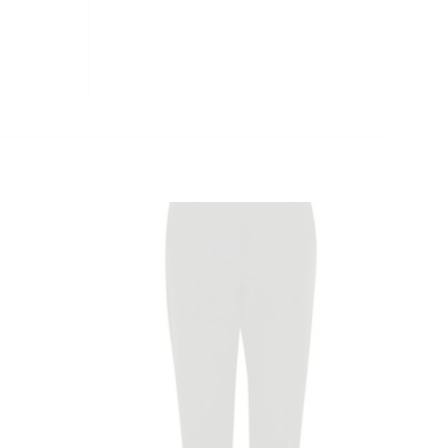
CLOSE
THIS
MODULE