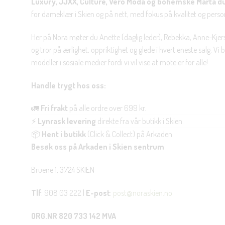
Luxury, JJXX, Culture, Vero Moda og bohemske Marta d
for dameklær i Skien og på nett, med fokus på kvalitet og personl
Her på Nora møter du Anette (daglig leder), Rebekka, Anne-Kjers
og tror på ærlighet, oppriktighet og glede i hvert eneste salg. Vi
modeller i sosiale medier fordi vi vil vise at mote er for alle!
Handle trygt hos oss:
🚛
Fri frakt
på alle ordre over 699 kr.
⚡
Lynrask levering
direkte fra vår butikk i Skien.
📦
Hent i butikk
(Click & Collect) på Arkaden.
Besøk oss på Arkaden i Skien sentrum
Bruene 1, 3724 SKIEN
Tlf
: 908 03 222 |
E-post
:
post@noraskien.no
ORG.NR 820 733 142 MVA