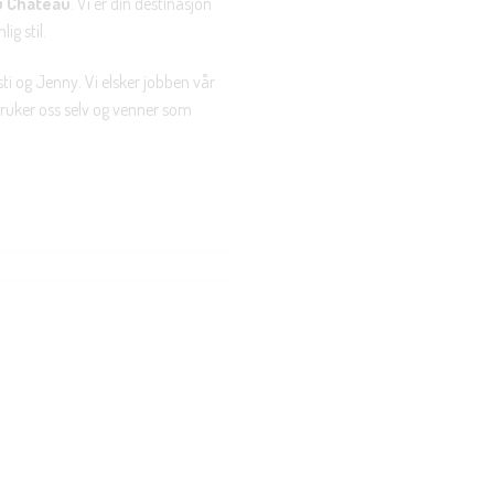
u Chateau
. Vi er din destinasjon
ig stil.
ti og Jenny. Vi elsker jobben vår
 bruker oss selv og venner som