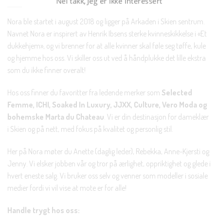
Nora ble startet i august 2018 og ligger på Arkaden i Skien sentrum.
Navnet Nora er inspirert av Henrik Ibsens sterke kvinneskikkelse i «Et
dukkehjem», og vi brenner for at alle kvinner skal føle seg tøffe, kule
og hjemme hos oss. Vi skiller oss ut ved å håndplukke det lille ekstra
som du ikke finner overalt!
Hos oss finner du favoritter fra ledende merker som
Selected
Femme, ICHI, Soaked In Luxury, JJXX, Culture, Vero Moda og
bohemske Marta du Chateau
. Vi er din destinasjon for dameklær
i Skien og på nett, med fokus på kvalitet og personlig stil.
Her på Nora møter du Anette (daglig leder), Rebekka, Anne-Kjersti og
Jenny. Vi elsker jobben vår og tror på ærlighet, oppriktighet og glede i
hvert eneste salg. Vi bruker oss selv og venner som modeller i sosiale
medier fordi vi vil vise at mote er for alle!
Handle trygt hos oss: