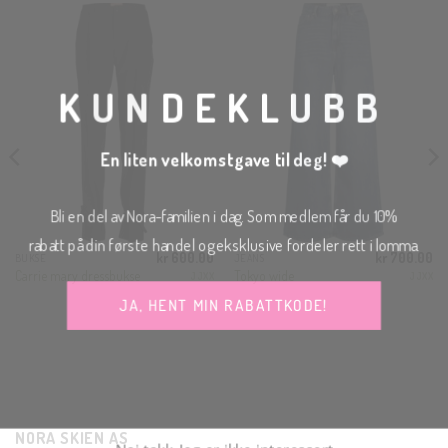
THI
MO
KUNDEKLUBB
En liten velkomstgave til deg! ❤️
Bli en del av Nora-familien i dag. Som medlem får du 10%
rabatt på din første handel og eksklusive fordeler rett i lomma.
kr
600.00
kr
700.00
BUKSE
JEANS
Carrie mary dressbukse
Tokyo wide
JJXX
JJXX
JA, HENT MIN RABATTKODE!
Nei takk, Jeg er ikke interessert
NORA SKIEN AS