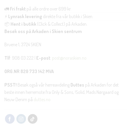
🚛
Fri frakt
på alle ordre over 699 kr.
⚡
Lynrask levering
direkte fra vår butikk i Skien.
📦
Hent i butikk
(Click & Collect) på Arkaden.
Besøk oss på Arkaden i Skien sentrum
Bruene 1, 3724 SKIEN
Tlf
: 908 03 222 |
E-post
:
post@noraskien.no
ORG.NR 820 733 142 MVA
PSST!
Besøk også vår herreavdeling
Duttes
på Arkaden for det
beste innen herremote fra Only & Sons, !Solid, Mads Nørgaard og
Neuw Denim på
duttes.no