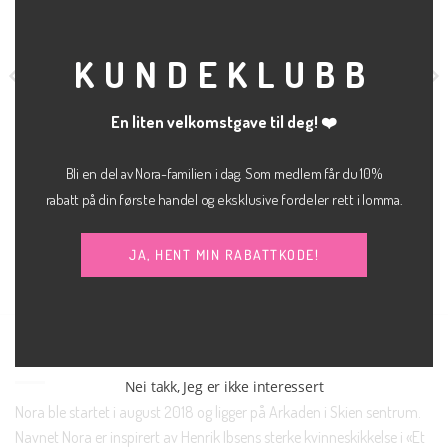
MOD
KUNDEKLUBB
En liten velkomstgave til deg! ❤️
Bli en del av Nora-familien i dag. Som medlem får du 10%
kr
700.00
JEANS
BUKSE
Tokyo wide
Rita-ria cropped
JJXX
rabatt på din første handel og eksklusive fordeler rett i lomma.
kr
800.00
SELECTED FEMME
JA, HENT MIN RABATTKODE!
NORA SKIEN AS
Nei takk, Jeg er ikke interessert
Nora ble startet i august 2018 og ligger på Arkaden i Skien sentrum.
Navnet Nora er inspirert av Henrik Ibsens sterke kvinneskikkelse i «Et