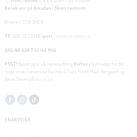
📦
Hent i butikk
(Click & Collect) på Arkaden.
Besøk oss på Arkaden i Skien sentrum
Bruene 1, 3724 SKIEN
Tlf
: 908 03 222 |
E-post
:
post@noraskien.no
ORG.NR 820 733 142 MVA
PSST!
Besøk også vår herreavdeling
Duttes
på Arkaden for det
beste innen herremote fra Only & Sons, !Solid, Mads Nørgaard og
Neuw Denim på
duttes.no
SNARVEIER