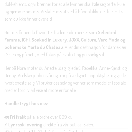
dukkehjem», og vi brenner for at alle kvinner skal føle seg tøffe, kule
og hjemme hos oss. Vi skiller oss ut ved å håndplukke det lille ekstra
som du ikke finner overalt!
Hos oss finner du favoritter fra ledende merker som
Selected
Femme, ICHI, Soaked In Luxury, JJXX, Culture, Vero Moda og
bohemske Marta du Chateau
. Vi er din destinasjon for dameklær
i Skien og på nett, med fokus på kvalitet og personlig stil.
Her på Nora møter du Anette (daglig leder), Rebekka, Anne-Kjersti og
Jenny. Vi elsker jobben vår og tror på ærlighet, oppriktighet og glede i
hvert eneste salg. Vi bruker oss selv og venner som modeller i sosiale
medier fordi vi vil vise at mote er for alle!
Handle trygt hos oss:
🚛
Fri frakt
på alle ordre over 699 kr.
⚡
Lynrask levering
direkte fra vår butikk i Skien.