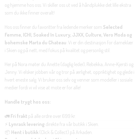
og hjemme hos oss. Vi skiller oss ut ved å håndplukke det lille ekstra
som du ikke finner overalt!
Hos oss finner du favoritter fra ledende merker som
Selected
Femme, ICHI, Soaked In Luxury, JJXX, Culture, Vero Moda og
bohemske Marta du Chateau
. Vi er din destinasjon for dameklær
i Skien og på nett, med fokus på kvalitet og personlig stil.
Her på Nora møter du Anette (daglig leder), Rebekka, Anne-Kjersti og
Jenny. Vi elsker jobben vår og tror på ærlighet, oppriktighet og glede i
hvert eneste salg. Vi bruker oss selv og venner som modeller i sosiale
medier fordi vi vil vise at mote er for alle!
Handle trygt hos oss:
🚛
Fri frakt
på alle ordre over 699 kr.
⚡
Lynrask levering
direkte fra vår butikk i Skien.
📦
Hent i butikk
(Click & Collect) på Arkaden.