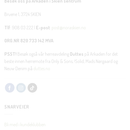
Besøk oss på Arkaden i Skien sentrum
Bruene 1, 3724 SKIEN
Tlf
: 908 03 222 |
E-post
:
post@noraskien.no
ORG.NR 820 733 142 MVA
PSST!
Besøk også vår herreavdeling
Duttes
på Arkaden for det
beste innen herremote fra Only & Sons, !Solid, Mads Nørgaard og
Neuw Denim på
duttes.no
SNARVEIER
Bli med i kundeklubben