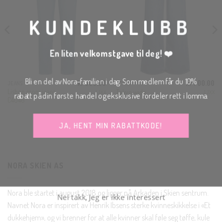
MOD
KUNDEKLUBB
En liten velkomstgave til deg! ❤️
Bli en del av Nora-familien i dag. Som medlem får du 10%
kr
500.00
kr
700.00
JEANS
JEANS
Lisbon mom jeans
Tokyo wide
rabatt på din første handel og eksklusive fordeler rett i lomma.
JJXX
JJXX
C4046
JA, HENT MIN RABATTKODE!
NORA SKIEN AS
Nei takk, Jeg er ikke interessert
Nora ble startet i august 2018 og ligger på Arkaden i Skien sentrum.
Navnet Nora er inspirert av Henrik Ibsens sterke kvinneskikkelse i «Et
dukkehjem», og vi brenner for at alle kvinner skal føle seg tøffe, kule