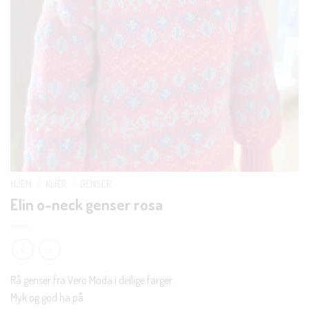
HJEM
/
KLÆR
/
GENSER
Elin o-neck genser rosa
Rå genser fra Vero Moda i deilige farger.
Myk og god ha på.