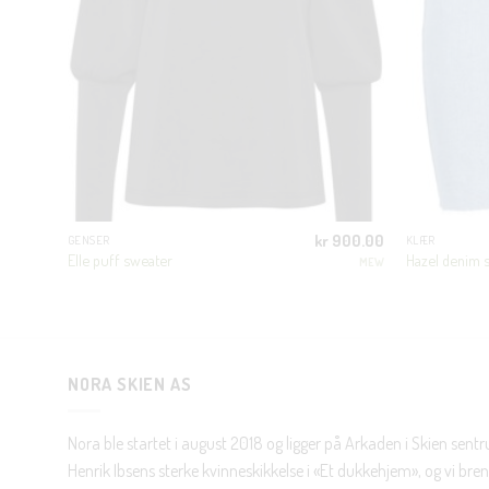
800.00
kr
900.00
GENSER
KLÆR
Elle puff sweater
Hazel denim s
ED FEMME
MEW
NORA SKIEN AS
Nora ble startet i august 2018 og ligger på Arkaden i Skien sent
Henrik Ibsens sterke kvinneskikkelse i «Et dukkehjem», og vi brenn