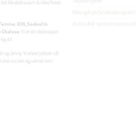
Salgsbetingelser
det lille ekstra som du ikke finner
Retningslinjer for refusjon og retur
Brukervilkår og informasjonskapsl
Femme, ICHI, Soaked In
u Chateau
. Vi er din destinasjon
ig stil.
ti og Jenny. Vi elsker jobben vår
 bruker oss selv og venner som