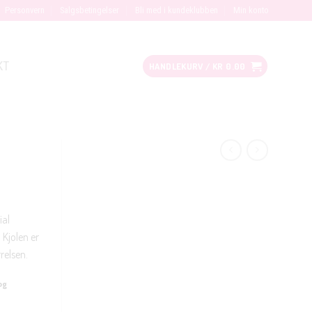
Personvern
Salgsbetingelser
Bli med i kundeklubben
Min konto
KT
HANDLEKURV /
KR
0.00
ial
 Kjolen er
rrelsen.
og