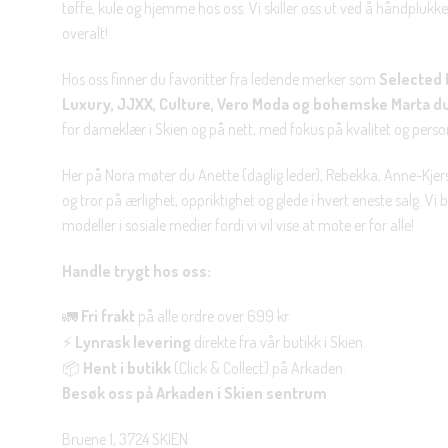
tøffe, kule og hjemme hos oss. Vi skiller oss ut ved å håndplukke 
overalt!
Hos oss finner du favoritter fra ledende merker som
Selected 
Luxury, JJXX, Culture, Vero Moda og bohemske Marta d
for dameklær i Skien og på nett, med fokus på kvalitet og personl
Her på Nora møter du Anette (daglig leder), Rebekka, Anne-Kjers
og tror på ærlighet, oppriktighet og glede i hvert eneste salg. Vi
modeller i sosiale medier fordi vi vil vise at mote er for alle!
Handle trygt hos oss:
🚛
Fri frakt
på alle ordre over 699 kr.
⚡
Lynrask levering
direkte fra vår butikk i Skien.
📦
Hent i butikk
(Click & Collect) på Arkaden.
Besøk oss på Arkaden i Skien sentrum
Bruene 1, 3724 SKIEN