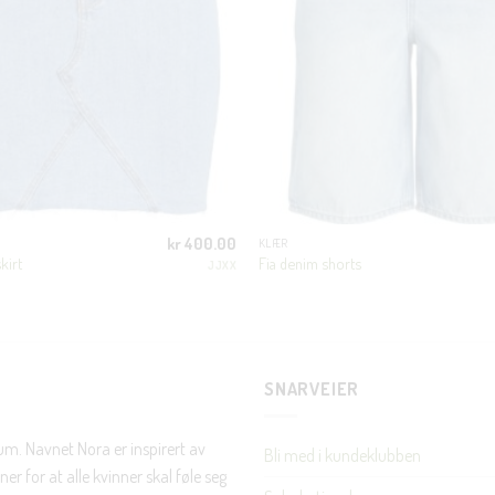
første handel og eksklusive fordeler rett i lomma.
JA, HENT MIN RABATTKODE!
Nei takk, Jeg er ikke interessert
kr
400.00
KLÆR
kirt
Fia denim shorts
JJXX
SNARVEIER
rum. Navnet Nora er inspirert av
Bli med i kundeklubben
er for at alle kvinner skal føle seg