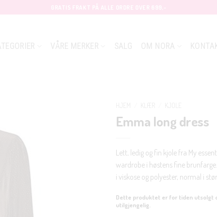
GRATIS FRAKT PÅ ALLE ORDRE OVER 699,-
ATEGORIER
VÅRE MERKER
SALG
OM NORA
KONTA
HJEM
/
KLÆR
/
KJOLE
Emma long dress
Lett, ledig og fin kjole fra My essent
wardrobe i høstens fine brunfarge.
i viskose og polyester, normal i stø
Dette produktet er for tiden utsolgt 
utilgjengelig.