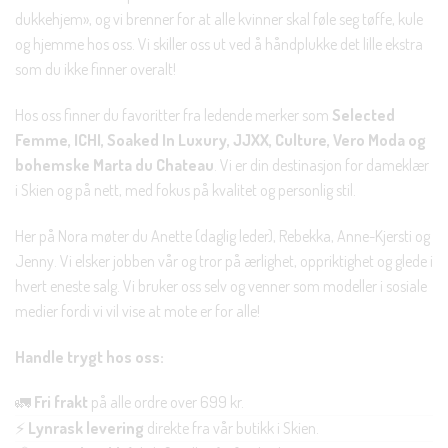
dukkehjem», og vi brenner for at alle kvinner skal føle seg tøffe, kule
og hjemme hos oss. Vi skiller oss ut ved å håndplukke det lille ekstra
som du ikke finner overalt!
Hos oss finner du favoritter fra ledende merker som
Selected
Femme, ICHI, Soaked In Luxury, JJXX, Culture, Vero Moda og
bohemske Marta du Chateau
. Vi er din destinasjon for dameklær
i Skien og på nett, med fokus på kvalitet og personlig stil.
Her på Nora møter du Anette (daglig leder), Rebekka, Anne-Kjersti og
Jenny. Vi elsker jobben vår og tror på ærlighet, oppriktighet og glede i
hvert eneste salg. Vi bruker oss selv og venner som modeller i sosiale
medier fordi vi vil vise at mote er for alle!
Handle trygt hos oss:
🚛
Fri frakt
på alle ordre over 699 kr.
⚡
Lynrask levering
direkte fra vår butikk i Skien.