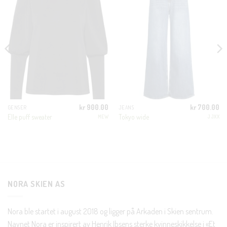
THIS
MODUL
KUNDEKLUBB
En liten velkomstgave til deg! ❤️
Bli en del av Nora-familien i dag. Som medlem får du 10%
rabatt på din første handel og eksklusive fordeler rett i lomma.
kr
900.00
kr
700.00
GENSER
JEANS
Elle puff sweater
Tokyo wide
MEW
JJXX
JA, HENT MIN RABATTKODE!
NORA SKIEN AS
Nei takk, Jeg er ikke interessert
Nora ble startet i august 2018 og ligger på Arkaden i Skien sentrum.
Navnet Nora er inspirert av Henrik Ibsens sterke kvinneskikkelse i «Et