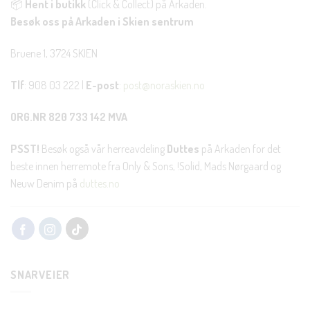
📦
Hent i butikk
(Click & Collect) på Arkaden.
Besøk oss på Arkaden i Skien sentrum
Bruene 1, 3724 SKIEN
Tlf
: 908 03 222 |
E-post
:
post@noraskien.no
ORG.NR 820 733 142 MVA
PSST!
Besøk også vår herreavdeling
Duttes
på Arkaden for det
beste innen herremote fra Only & Sons, !Solid, Mads Nørgaard og
Neuw Denim på
duttes.no
SNARVEIER