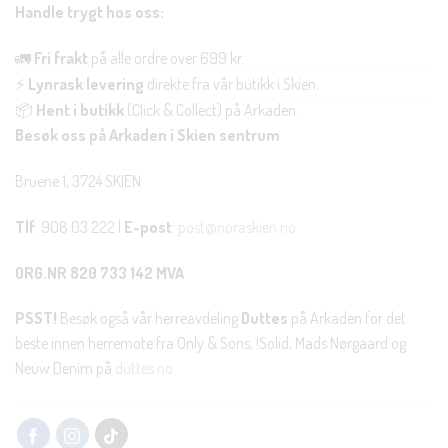
Handle trygt hos oss:
🚛
Fri frakt
på alle ordre over 699 kr.
⚡
Lynrask levering
direkte fra vår butikk i Skien.
📦
Hent i butikk
(Click & Collect) på Arkaden.
Besøk oss på Arkaden i Skien sentrum
Bruene 1, 3724 SKIEN
Tlf
: 908 03 222 |
E-post
:
post@noraskien.no
ORG.NR 820 733 142 MVA
PSST!
Besøk også vår herreavdeling
Duttes
på Arkaden for det
beste innen herremote fra Only & Sons, !Solid, Mads Nørgaard og
Neuw Denim på
duttes.no