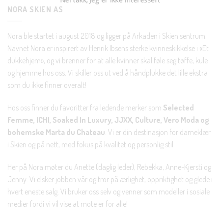
NORA SKIEN AS
Nora ble startet i august 2018 og ligger på Arkaden i Skien sentrum.
Navnet Nora er inspirert av Henrik Ibsens sterke kvinneskikkelse i «Et
dukkehjem», og vi brenner for at alle kvinner skal føle seg tøffe, kule
og hjemme hos oss. Vi skiller oss ut ved å håndplukke det lille ekstra
som du ikke finner overalt!
Hos oss finner du favoritter fra ledende merker som
Selected
Femme, ICHI, Soaked In Luxury, JJXX, Culture, Vero Moda og
bohemske Marta du Chateau
. Vi er din destinasjon for dameklær
i Skien og på nett, med fokus på kvalitet og personlig stil.
Her på Nora møter du Anette (daglig leder), Rebekka, Anne-Kjersti og
Jenny. Vi elsker jobben vår og tror på ærlighet, oppriktighet og glede i
hvert eneste salg. Vi bruker oss selv og venner som modeller i sosiale
medier fordi vi vil vise at mote er for alle!