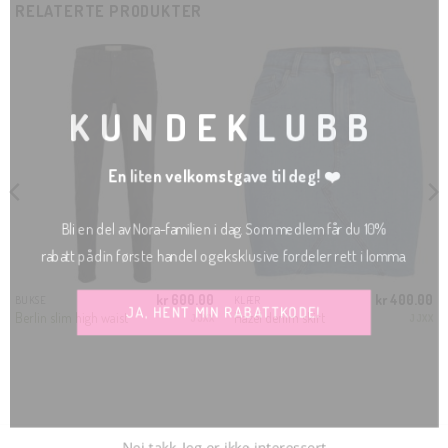
RELATERTE PRODUKTER
CLOS
THIS
MODU
KUNDEKLUBB
En liten velkomstgave til deg! ❤️
Bli en del av Nora-familien i dag. Som medlem får du 10%
rabatt på din første handel og eksklusive fordeler rett i lomma.
kr
600.00
kr
400.00
BUKSE
KLÆR
JA, HENT MIN RABATTKODE!
Berlin slim high waist
Hazel denim skirt
JJXX
JJXX
Nei takk, Jeg er ikke interessert