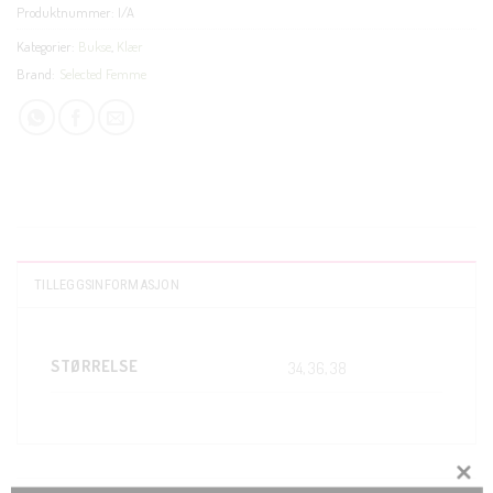
Produktnummer:
I/A
Kategorier:
Bukse
,
Klær
Brand:
Selected Femme
TILLEGGSINFORMASJON
STØRRELSE
34, 36, 38