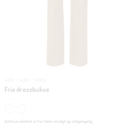
HJEM
/
KLÆR
/
BUKSE
Fria dressbukse
Dette produktet er for tiden utsolgt og utilgjengelig.