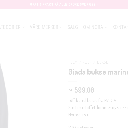
GRATIS FRAKT PÅ ALLE ORDRE OVER 699,-
ATEGORIER
VÅRE MERKER
SALG
OM NORA
KONTA
HJEM
/
KLÆR
/
BUKSE
Giada bukse marin
599.00
kr
Tøff barrel bukse fra MARTA.
Stretch i stoffet, lommer og strikk i 
Normal i str.
77% polyester