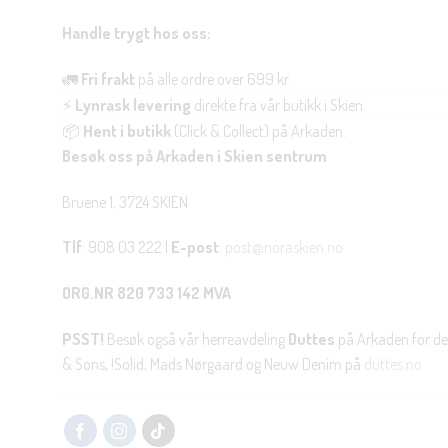
Handle trygt hos oss:
🚛
Fri frakt
på alle ordre over 699 kr.
⚡
Lynrask levering
direkte fra vår butikk i Skien.
📦
Hent i butikk
(Click & Collect) på Arkaden.
Besøk oss på Arkaden i Skien sentrum
Bruene 1, 3724 SKIEN
Tlf
: 908 03 222 |
E-post
:
post@noraskien.no
ORG.NR 820 733 142 MVA
PSST!
Besøk også vår herreavdeling
Duttes
på Arkaden for de
& Sons, !Solid, Mads Nørgaard og Neuw Denim på
duttes.no