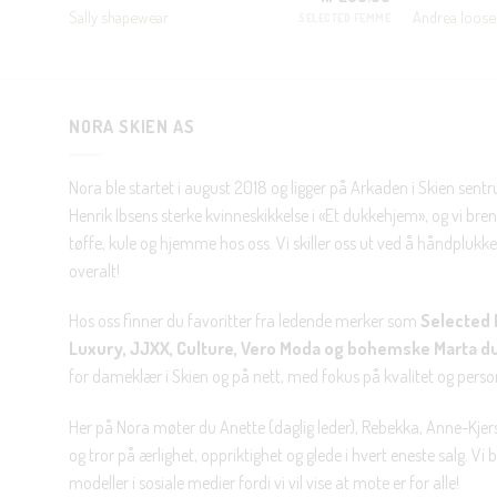
Sally shapewear
Andrea loose 
JJXX
SELECTED FEMME
NORA SKIEN AS
Nora ble startet i august 2018 og ligger på Arkaden i Skien sent
Henrik Ibsens sterke kvinneskikkelse i «Et dukkehjem», og vi brenn
tøffe, kule og hjemme hos oss. Vi skiller oss ut ved å håndplukke 
overalt!
Hos oss finner du favoritter fra ledende merker som
Selected 
Luxury, JJXX, Culture, Vero Moda og bohemske Marta d
for dameklær i Skien og på nett, med fokus på kvalitet og personl
Her på Nora møter du Anette (daglig leder), Rebekka, Anne-Kjers
og tror på ærlighet, oppriktighet og glede i hvert eneste salg. Vi
modeller i sosiale medier fordi vi vil vise at mote er for alle!