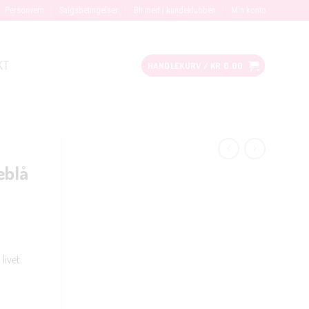
Personvern
Salgsbetingelser
Bli med i kundeklubben
Min konto
KT
HANDLEKURV /
KR
0.00
eblå
livet.