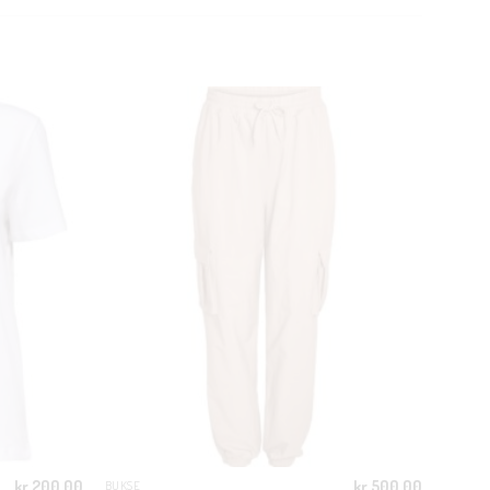
CLOSE
THIS
MODULE
kr
200.00
kr
500.00
BUKSE