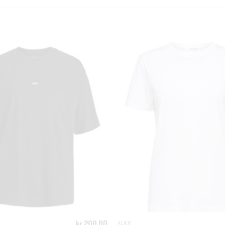
KUNDEKLUBB
En liten velkomstgave til deg! ❤️
Bli en del av Nora-familien i dag. Som medlem får du 10% rabatt på din
første handel og eksklusive fordeler rett i lomma.
JA, HENT MIN RABATTKODE!
kr
200.00
KLÆR