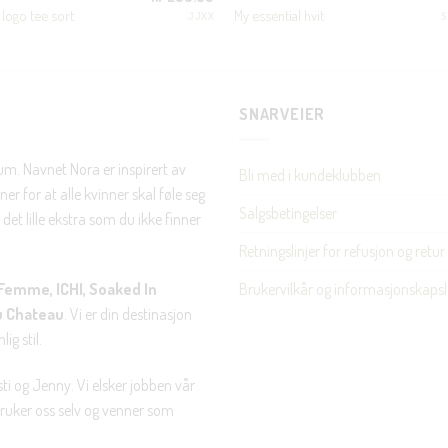
logo tee sort
My essential hvit
JJXX
S
Nei takk, Jeg er ikke interessert
SNARVEIER
rum. Navnet Nora er inspirert av
Bli med i kundeklubben
er for at alle kvinner skal føle seg
Salgsbetingelser
det lille ekstra som du ikke finner
Retningslinjer for refusjon og retur
Brukervilkår og informasjonskapsl
Femme, ICHI, Soaked In
u Chateau
. Vi er din destinasjon
ig stil.
ti og Jenny. Vi elsker jobben vår
 bruker oss selv og venner som