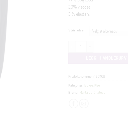
20% viscose
3 % elastan.
Størrelse
Giada bukse marineblå antall
LEGG I HANDLEKURV
Produktnummer:
106469
Kategorier:
Bukse
,
Klær
Brand:
Marta du Chateau