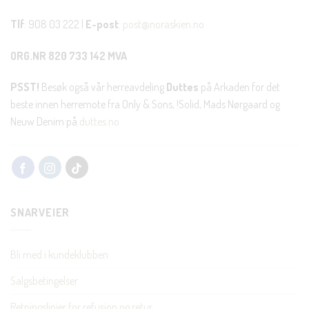
Tlf
: 908 03 222 |
E-post
:
post@noraskien.no
ORG.NR 820 733 142 MVA
PSST!
Besøk også vår herreavdeling
Duttes
på Arkaden for det
beste innen herremote fra Only & Sons, !Solid, Mads Nørgaard og
Neuw Denim på
duttes.no
SNARVEIER
Bli med i kundeklubben
Salgsbetingelser
Retningslinjer for refusjon og retur