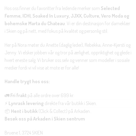
Hos oss finner du favoritter fra ledende merker som
Selected
Femme, ICHI, Soaked In Luxury, JJXX, Culture, Vero Moda og
bohemske Marta du Chateau
. Vi er din destinasjon for dameklær
i Skien og på nett, med fokus på kvalitet og personlig stil.
Her på Nora møter du Anette (daglig leder), Rebekka, Anne-Kjersti og
Jenny. Vi elsker jobben vår og tror på ærlighet, oppriktighet og glede i
hvert eneste salg. Vi bruker oss selv og venner som modeller i sosiale
medier fordi vi vil vise at mote er for alle!
Handle trygt hos oss:
🚛
Fri frakt
på alle ordre over 699 kr.
⚡
Lynrask levering
direkte fra vår butikk i Skien.
📦
Hent i butikk
(Click & Collect) på Arkaden.
Besøk oss på Arkaden i Skien sentrum
Bruene 1, 3724 SKIEN