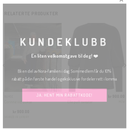
RELATERTE PRODUKTER
CLOSE
THIS
MODUL
KUNDEKLUBB
En liten velkomstgave til deg! ❤️
Bli en del av Nora-familien i dag. Som medlem får du 10%
rabatt på din første handel og eksklusive fordeler rett i lomma.
JA, HENT MIN RABATTKODE!
kr
900.00
BUKSE
GENSER
Corinne vid bukse
Elle puff sweater
MEW
kr
900.00
SOAKED IN LUXURY
Nei takk, Jeg er ikke interessert