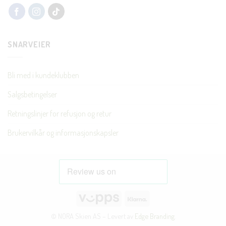
SNARVEIER
Bli med i kundeklubben
Salgsbetingelser
Retningslinjer for refusjon og retur
Brukervilkår og informasjonskapsler
Vipps
Klarna
© NORA Skien AS – Levert av
Edge Branding
.