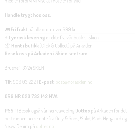
medier fordi vi vil vise at mote er for alle!
Handle trygt hos oss:
🚛
Fri frakt
på alle ordre over 699 kr.
⚡
Lynrask levering
direkte fra vår butikk i Skien.
📦
Hent i butikk
(Click & Collect) på Arkaden.
Besøk oss på Arkaden i Skien sentrum
Bruene 1, 3724 SKIEN
Tlf
: 908 03 222 |
E-post
:
post@noraskien.no
ORG.NR 820 733 142 MVA
PSST!
Besøk også vår herreavdeling
Duttes
på Arkaden for det
beste innen herremote fra Only & Sons, !Solid, Mads Nørgaard og
Neuw Denim på
duttes.no