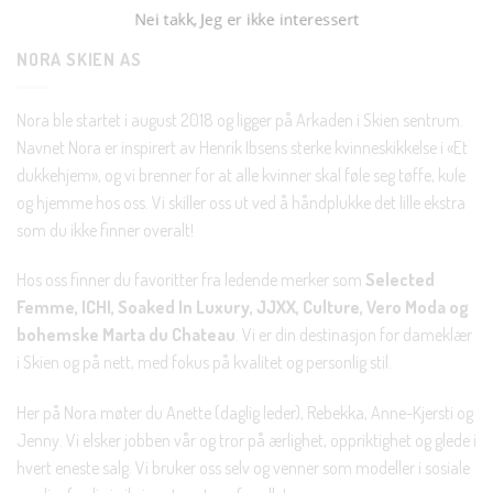
NORA SKIEN AS
Nora ble startet i august 2018 og ligger på Arkaden i Skien sentrum.
Navnet Nora er inspirert av Henrik Ibsens sterke kvinneskikkelse i «Et
dukkehjem», og vi brenner for at alle kvinner skal føle seg tøffe, kule
og hjemme hos oss. Vi skiller oss ut ved å håndplukke det lille ekstra
som du ikke finner overalt!
Hos oss finner du favoritter fra ledende merker som
Selected
Femme, ICHI, Soaked In Luxury, JJXX, Culture, Vero Moda og
bohemske Marta du Chateau
. Vi er din destinasjon for dameklær
i Skien og på nett, med fokus på kvalitet og personlig stil.
Her på Nora møter du Anette (daglig leder), Rebekka, Anne-Kjersti og
Jenny. Vi elsker jobben vår og tror på ærlighet, oppriktighet og glede i
hvert eneste salg. Vi bruker oss selv og venner som modeller i sosiale