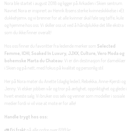
Nora ble startet i august 2018 og ligger på Arkaden i Skien sentrum.
Navnet Nora er inspirert av Henrik Ibsens sterke kvinneskikkelse i «Et
dukkehjem», og vi brenner for at alle kvinner skal føle seg tøffe, kule
og hjemme hos oss. Vi skiller oss ut ved å håndplukke det lille ekstra
som du ikke finner overalt!
Hos oss finner du favoritter fra ledende merker som
Selected
Femme, ICHI, Soaked In Luxury, JJXX, Culture, Vero Moda og
bohemske Marta du Chateau
. Vi er din destinasjon for dameklær
i Skien og på nett, med fokus på kvalitet og personlig stil.
Her på Nora møter du Anette (daglig leder), Rebekka, Anne-Kjersti og
Jenny. Vi elsker jobben vår og tror på ærlighet, oppriktighet og glede i
hvert eneste salg. Vi bruker oss selv og venner som modeller i sosiale
medier fordi vi vil vise at mote er for alle!
Handle trygt hos oss:
🚛
Fri frakt
på alle ordre over 699 kr.