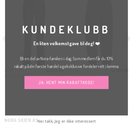
THI
MO
KUNDEKLUBB
En liten velkomstgave til deg! ❤️
Bli en del av Nora-familien i dag. Som medlem får du 10%
rabatt på din første handel og eksklusive fordeler rett i lomma.
kr
400.00
kr
500.00
BUKSE
BUKSE
Mythe glitter bukse
Sally wide pant
JJXX
JJXX
JA, HENT MIN RABATTKODE!
NORA SKIEN AS
Nei takk, Jeg er ikke interessert