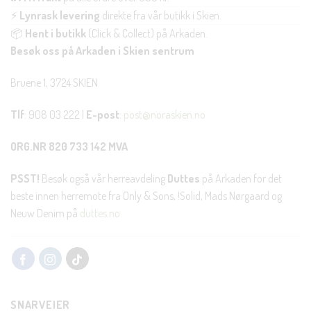
⚡
Lynrask levering
direkte fra vår butikk i Skien.
📦
Hent i butikk
(Click & Collect) på Arkaden.
Besøk oss på Arkaden i Skien sentrum
Bruene 1, 3724 SKIEN
Tlf
: 908 03 222 |
E-post
:
post@noraskien.no
ORG.NR 820 733 142 MVA
PSST!
Besøk også vår herreavdeling
Duttes
på Arkaden for det
beste innen herremote fra Only & Sons, !Solid, Mads Nørgaard og
Neuw Denim på
duttes.no
SNARVEIER