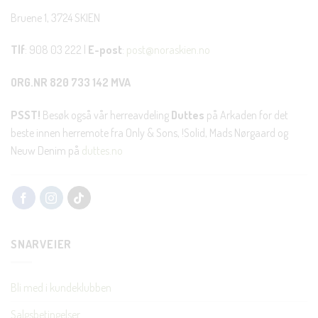
Bruene 1, 3724 SKIEN
Tlf
: 908 03 222 |
E-post
:
post@noraskien.no
ORG.NR 820 733 142 MVA
PSST!
Besøk også vår herreavdeling
Duttes
på Arkaden for det
beste innen herremote fra Only & Sons, !Solid, Mads Nørgaard og
Neuw Denim på
duttes.no
SNARVEIER
Bli med i kundeklubben
Salgsbetingelser