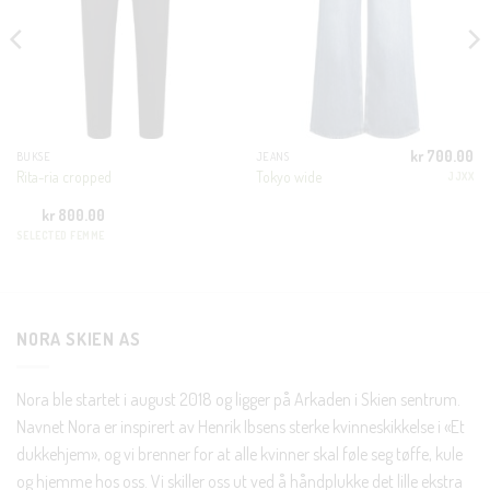
MODUL
KUNDEKLUBB
En liten velkomstgave til deg! ❤️
kr
700.00
BUKSE
JEANS
Bli en del av Nora-familien i dag. Som medlem får du 10%
Rita-ria cropped
Tokyo wide
JJXX
rabatt på din første handel og eksklusive fordeler rett i lomma.
kr
800.00
SELECTED FEMME
JA, HENT MIN RABATTKODE!
NORA SKIEN AS
Nei takk, Jeg er ikke interessert
Nora ble startet i august 2018 og ligger på Arkaden i Skien sentrum.
Navnet Nora er inspirert av Henrik Ibsens sterke kvinneskikkelse i «Et
dukkehjem», og vi brenner for at alle kvinner skal føle seg tøffe, kule
og hjemme hos oss. Vi skiller oss ut ved å håndplukke det lille ekstra