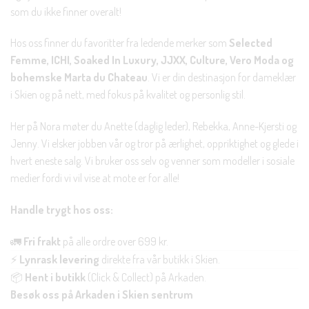
som du ikke finner overalt!
Hos oss finner du favoritter fra ledende merker som
Selected
Femme, ICHI, Soaked In Luxury, JJXX, Culture, Vero Moda og
bohemske Marta du Chateau
. Vi er din destinasjon for dameklær
i Skien og på nett, med fokus på kvalitet og personlig stil.
Her på Nora møter du Anette (daglig leder), Rebekka, Anne-Kjersti og
Jenny. Vi elsker jobben vår og tror på ærlighet, oppriktighet og glede i
hvert eneste salg. Vi bruker oss selv og venner som modeller i sosiale
medier fordi vi vil vise at mote er for alle!
Handle trygt hos oss:
🚛
Fri frakt
på alle ordre over 699 kr.
⚡
Lynrask levering
direkte fra vår butikk i Skien.
📦
Hent i butikk
(Click & Collect) på Arkaden.
Besøk oss på Arkaden i Skien sentrum