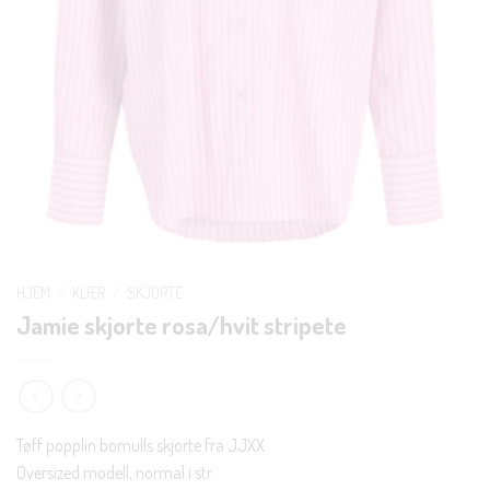
HJEM
/
KLÆR
/
SKJORTE
Jamie skjorte rosa/hvit stripete
Tøff popplin bomulls skjorte fra JJXX.
Oversized modell, normal i str.