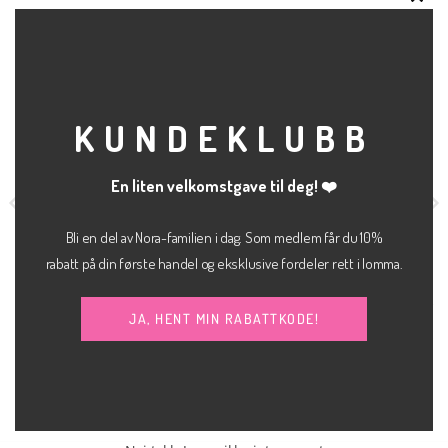
RELATERTE PRODUKTER
CLO
THI
MOD
Salg
KUNDEKLUBB
En liten velkomstgave til deg! ❤️
Bli en del av Nora-familien i dag. Som medlem får du 10%
rabatt på din første handel og eksklusive fordeler rett i lomma.
kr
400.00
kr
400.00
BUKSE
KLÆR
Opprinnelig
Nå
kr
200.00
JA, HENT MIN RABATTKODE!
Mythe glitter bukse
Fia denim shorts
JJXX
pris
pri
JJXX
var:
er:
kr 400.00.
kr