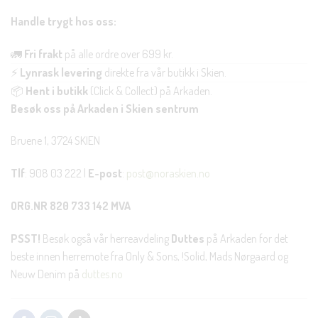
Handle trygt hos oss:
🚛
Fri frakt
på alle ordre over 699 kr.
⚡
Lynrask levering
direkte fra vår butikk i Skien.
📦
Hent i butikk
(Click & Collect) på Arkaden.
Besøk oss på Arkaden i Skien sentrum
Bruene 1, 3724 SKIEN
Tlf
: 908 03 222 |
E-post
:
post@noraskien.no
ORG.NR 820 733 142 MVA
PSST!
Besøk også vår herreavdeling
Duttes
på Arkaden for det
beste innen herremote fra Only & Sons, !Solid, Mads Nørgaard og
Neuw Denim på
duttes.no