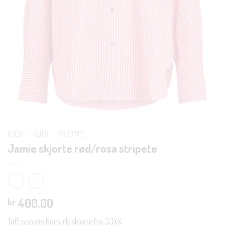
HJEM
/
KLÆR
/
SKJORTE
Jamie skjorte rød/rosa stripete
400.00
kr
Tøff popplin bomulls skjorte fra JJXX.