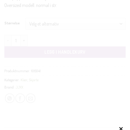
Oversized modell. normal i str.
Størrelse
Jamie skjorte rød/rosa stripete antall
LEGG I HANDLEKURV
Produktnummer:
106041
Kategorier:
Klær
,
Skjorte
Brand:
JJXX