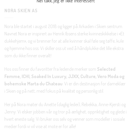
Nei takk, Jeg er ikke interessert
NORA SKIEN AS
Nora ble startet i august 2018 og ligger på Arkaden i Skien sentrum.
Navnet Nora er inspirert av Henrik Ibsens sterke kvinneskikkelse i «Et
dukkehjem», og vi brenner for at alle kvinner skal føle seg tøffe, kule
og hjemme hos oss. Vi skiller oss ut ved å håndplukke det lille ekstra
som du ikke finner overalt!
Hos oss finner du favoritter fra ledende merker som
Selected
Femme, ICHI, Soaked In Luxury, JJXX, Culture, Vero Moda og
bohemske Marta du Chateau
. Vi er din destinasjon for dameklær
i Skien og på nett, med fokus på kvalitet og personlig stil.
Her på Nora møter du Anette (daglig leder), Rebekka, Anne-Kjersti og
Jenny. Vi elsker jobben vår og tror på ærlighet, oppriktighet og glede i
hvert eneste salg. Vi bruker oss selv og venner som modeller i sosiale
medier fordi vi vil vise at mote er for alle!