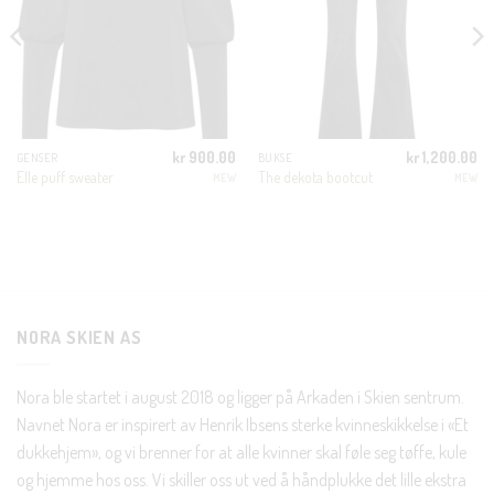
KUNDEKLUBB
En liten velkomstgave til deg! ❤️
kr
900.00
kr
1,200.00
GENSER
BUKSE
Bli en del av Nora-familien i dag. Som medlem får du 10%
Elle puff sweater
The dekota bootcut
MEW
MEW
rabatt på din første handel og eksklusive fordeler rett i lomma.
JA, HENT MIN RABATTKODE!
NORA SKIEN AS
Nora ble startet i august 2018 og ligger på Arkaden i Skien sentrum.
Nei takk, Jeg er ikke interessert
Navnet Nora er inspirert av Henrik Ibsens sterke kvinneskikkelse i «Et
dukkehjem», og vi brenner for at alle kvinner skal føle seg tøffe, kule
og hjemme hos oss. Vi skiller oss ut ved å håndplukke det lille ekstra