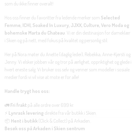
som du ikke finner overalt!
Hos oss finner du favoritter fra ledende merker som
Selected
Femme, ICHI, Soaked In Luxury, JJXX, Culture, Vero Moda og
bohemske Marta du Chateau
. Vi er din destinasjon for dameklær
i Skien og på nett, med fokus på kvalitet og personlig stil.
Her på Nora møter du Anette (daglig leder), Rebekka, Anne-Kjersti og
Jenny. Vi elsker jobben vår og tror på ærlighet, oppriktighet og glede i
hvert eneste salg. Vi bruker oss selv og venner som modeller i sosiale
medier fordi vi vil vise at mote er for alle!
Handle trygt hos oss:
🚛
Fri frakt
på alle ordre over 699 kr.
⚡
Lynrask levering
direkte fra vår butikk i Skien.
📦
Hent i butikk
(Click & Collect) på Arkaden.
Besøk oss på Arkaden i Skien sentrum