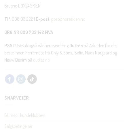
Bruene 1, 3724 SKIEN
Tlf
: 908 03 222 |
E-post
:
post@noraskien.no
ORG.NR 820 733 142 MVA
PSST!
Besøk også vår herreavdeling
Duttes
på Arkaden for det
beste innen herremote fra Only & Sons, !Solid, Mads Nørgaard og
Neuw Denim på
duttes.no
SNARVEIER
Bli med i kundeklubben
Salgsbetingelser