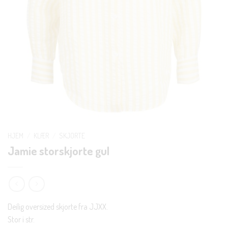
HJEM
/
KLÆR
/
SKJORTE
Jamie storskjorte gul
Deilig oversized skjorte fra JJXX.
Stor i str.