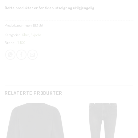
Dette produktet er for tiden utsolgt og utilgjengelig.
Produktnummer:
103169
Kategorier:
Klær
,
Skjorte
Brand:
JJXX
RELATERTE PRODUKTER
C
T
M