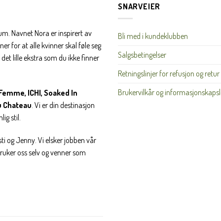
SNARVEIER
rum. Navnet Nora er inspirert av
Bli med i kundeklubben
er for at alle kvinner skal føle seg
Salgsbetingelser
det lille ekstra som du ikke finner
Retningslinjer for refusjon og retur
Brukervilkår og informasjonskapsl
Femme, ICHI, Soaked In
u Chateau
. Vi er din destinasjon
ig stil.
ti og Jenny. Vi elsker jobben vår
 bruker oss selv og venner som