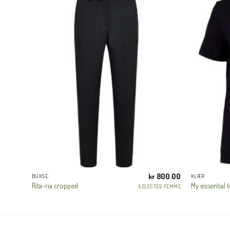
699.00
kr
800.00
BUKSE
KLÆR
Rita-ria cropped
My essential t
CHATEAU
SELECTED FEMME