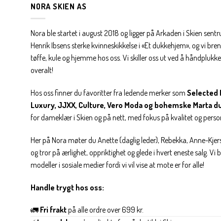
NORA SKIEN AS
Nora ble startet i august 2018 og ligger på Arkaden i Skien sent
Henrik Ibsens sterke kvinneskikkelse i «Et dukkehjem», og vi brenn
tøffe, kule og hjemme hos oss. Vi skiller oss ut ved å håndplukke 
overalt!
Hos oss finner du favoritter fra ledende merker som
Selected 
Luxury, JJXX, Culture, Vero Moda og bohemske Marta d
for dameklær i Skien og på nett, med fokus på kvalitet og personl
Her på Nora møter du Anette (daglig leder), Rebekka, Anne-Kjers
og tror på ærlighet, oppriktighet og glede i hvert eneste salg. Vi
modeller i sosiale medier fordi vi vil vise at mote er for alle!
Handle trygt hos oss:
🚛
Fri frakt
på alle ordre over 699 kr.