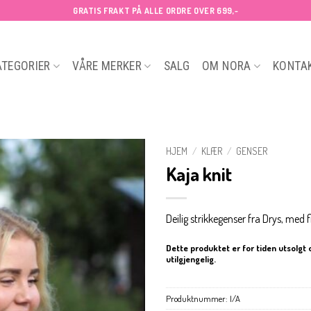
GRATIS FRAKT PÅ ALLE ORDRE OVER 699,-
ATEGORIER
VÅRE MERKER
SALG
OM NORA
KONTA
HJEM
/
KLÆR
/
GENSER
Kaja knit
Deilig strikkegenser fra Drys, med f
Dette produktet er for tiden utsolgt 
utilgjengelig.
Produktnummer:
I/A