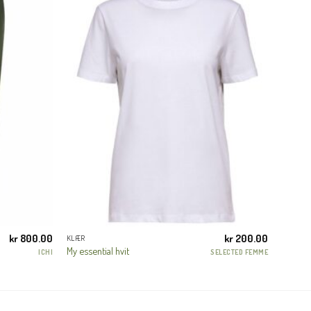
kr
800.00
kr
200.00
KLÆR
My essential hvit
ICHI
SELECTED FEMME