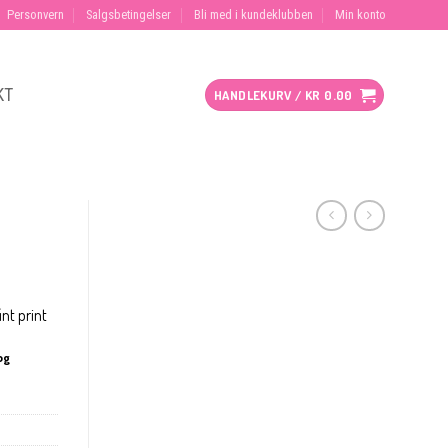
Personvern
Salgsbetingelser
Bli med i kundeklubben
Min konto
KT
HANDLEKURV /
KR
0.00
int print
og