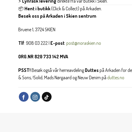
⚡
Lynrask levering
direkte fra vår butikk i Skien.
📦
Hent i butikk
(Click & Collect) på Arkaden.
Besøk oss på Arkaden i Skien sentrum
Bruene 1, 3724 SKIEN
Tlf
: 908 03 222 |
E-post
:
post@noraskien.no
ORG.NR 820 733 142 MVA
PSST!
Besøk også vår herreavdeling
Duttes
på Arkaden for de
& Sons, !Solid, Mads Nørgaard og Neuw Denim på
duttes.no