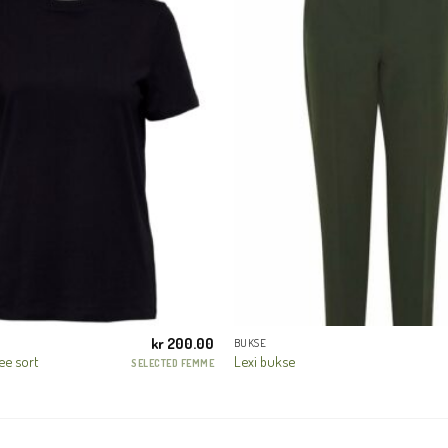
En liten velkomstgave til deg! ❤️
Bli en del av Nora-familien i dag. Som medlem får du 10% rabatt på din
første handel og eksklusive fordeler rett i lomma.
JA, HENT MIN RABATTKODE!
Nei takk, Jeg er ikke interessert
kr
200.00
BUKSE
ee sort
Lexi bukse
SELECTED FEMME