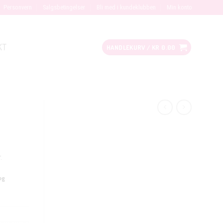
Personvern
Salgsbetingelser
Bli med i kundeklubben
Min konto
KT
HANDLEKURV /
KR
0.00
.
og