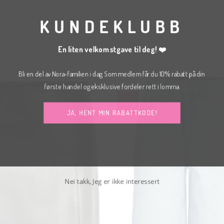
KUNDEKLUBB
En liten velkomstgave til deg! ❤️
Bli en del av Nora-familien i dag. Som medlem får du 10% rabatt på din
første handel og eksklusive fordeler rett i lomma.
Salg
JA, HENT MIN RABATTKODE!
Nei takk, Jeg er ikke interessert