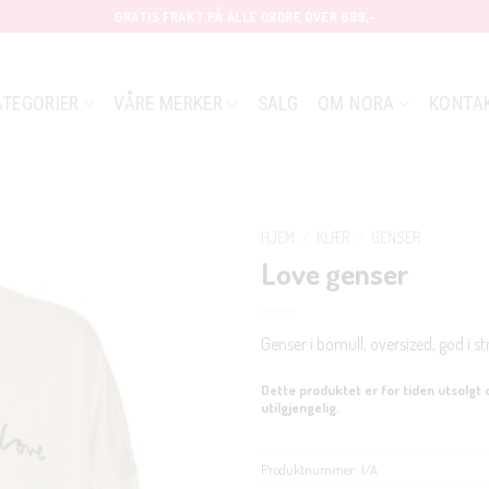
GRATIS FRAKT PÅ ALLE ORDRE OVER 699,-
ATEGORIER
VÅRE MERKER
SALG
OM NORA
KONTA
HJEM
/
KLÆR
/
GENSER
Love genser
Genser i bomull, oversized, god i str
Dette produktet er for tiden utsolgt 
utilgjengelig.
Produktnummer:
I/A