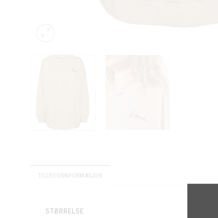
TILLEGGSINFORMASJON
STØRRELSE