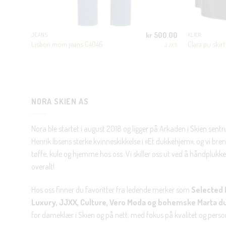
600.00
kr
500.00
JEANS
KLÆR
Lisbon mom jeans C4046
Clara pu skirt
JJXX
JJXX
NORA SKIEN AS
Nora ble startet i august 2018 og ligger på Arkaden i Skien sent
Henrik Ibsens sterke kvinneskikkelse i «Et dukkehjem», og vi brenn
tøffe, kule og hjemme hos oss. Vi skiller oss ut ved å håndplukke 
overalt!
Hos oss finner du favoritter fra ledende merker som
Selected 
Luxury, JJXX, Culture, Vero Moda og bohemske Marta d
for dameklær i Skien og på nett, med fokus på kvalitet og personl