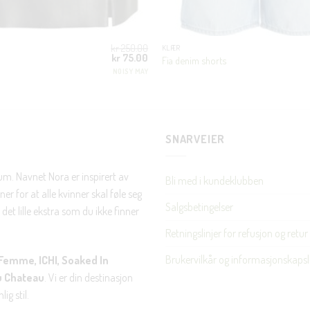
kr
250.00
KLÆR
Opprinnelig
Nåværende
kr
75.00
Fia denim shorts
pris
pris
NOISY MAY
var:
er:
kr 250.00.
kr 75.00.
SNARVEIER
rum. Navnet Nora er inspirert av
Bli med i kundeklubben
er for at alle kvinner skal føle seg
Salgsbetingelser
det lille ekstra som du ikke finner
Retningslinjer for refusjon og retur
Brukervilkår og informasjonskapsl
Femme, ICHI, Soaked In
u Chateau
. Vi er din destinasjon
ig stil.