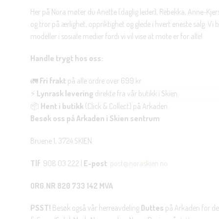
Her på Nora møter du Anette (daglig leder), Rebekka, Anne-Kjers
og tror på ærlighet, oppriktighet og glede i hvert eneste salg. Vi
modeller i sosiale medier fordi vi vil vise at mote er for alle!
Handle trygt hos oss:
🚛
Fri frakt
på alle ordre over 699 kr.
⚡
Lynrask levering
direkte fra vår butikk i Skien.
📦
Hent i butikk
(Click & Collect) på Arkaden.
Besøk oss på Arkaden i Skien sentrum
Bruene 1, 3724 SKIEN
Tlf
: 908 03 222 |
E-post
:
post@noraskien.no
ORG.NR 820 733 142 MVA
PSST!
Besøk også vår herreavdeling
Duttes
på Arkaden for de