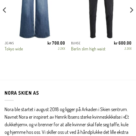
MODU
KUNDEKLUBB
En liten velkomstgave til deg! ❤️
kr
700.00
kr
600.00
JEANS
BUKSE
Bli en del av Nora-familien i dag. Som medlem får du 10%
Nåværende
Tokyo wide
Berlin slim high waist
JJXX
JJXX
ris
rabatt på din første handel og eksklusive fordeler rett i lomma.
r:
r 200.00.
JA, HENT MIN RABATTKODE!
NORA SKIEN AS
Nei takk, Jeg er ikke interessert
Nora ble startet i august 2018 og ligger på Arkaden i Skien sentrum.
Navnet Nora er inspirert av Henrik Ibsens sterke kvinneskikkelse i «Et
dukkehjem», og vi brenner for at alle kvinner skal føle seg tøffe, kule
og hjemme hos oss. Vi skiller oss ut ved å håndplukke det lille ekstra