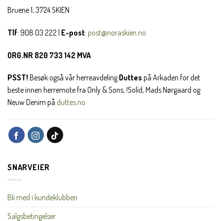
Bruene 1, 3724 SKIEN
Tlf
: 908 03 222 |
E-post
:
post@noraskien.no
ORG.NR 820 733 142 MVA
PSST!
Besøk også vår herreavdeling
Duttes
på Arkaden for det
beste innen herremote fra Only & Sons, !Solid, Mads Nørgaard og
Neuw Denim på
duttes.no
SNARVEIER
Bli med i kundeklubben
Salgsbetingelser