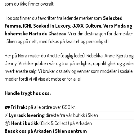
som du ikke finner overalt!
Hos oss finner du favoritter fra ledende merker som
Selected
Femme, ICHI, Soaked In Luxury, JJXX, Culture, Vero Moda og
bohemske Marta du Chateau
. Vi er din destinasjon for dameklær
i Skien og på nett, med fokus på kvalitet og personlig stil.
Her på Nora møter du Anette (daglig leder), Rebekka, Anne-Kjersti og
Jenny. Vi elsker jobben vår og tror på ærlighet, oppriktighet og glede i
hvert eneste salg. Vi bruker oss selv og venner som modeller i sosiale
medier fordi vi vil vise at mote er for alle!
Handle trygt hos oss:
🚛
Fri frakt
på alle ordre over 699 kr.
⚡
Lynrask levering
direkte fra vår butikk i Skien.
📦
Hent i butikk
(Click & Collect) på Arkaden.
Besøk oss på Arkaden i Skien sentrum