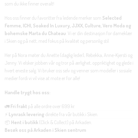
som du ikke finner overalt!
Hos oss finner du favoritter fra ledende merker som
Selected
Femme, ICHI, Soaked In Luxury, JJXX, Culture, Vero Moda og
bohemske Marta du Chateau
. Vi er din destinasjon for dameklær
i Skien og på nett, med fokus på kvalitet og personlig stil.
Her på Nora møter du Anette (daglig leder), Rebekka, Anne-Kjersti og
Jenny. Vi elsker jobben vår og tror på ærlighet, oppriktighet og glede i
hvert eneste salg. Vi bruker oss selv og venner som modeller i sosiale
medier fordi vi vil vise at mote er for alle!
Handle trygt hos oss:
🚛
Fri frakt
på alle ordre over 699 kr.
⚡
Lynrask levering
direkte fra vår butikk i Skien.
📦
Hent i butikk
(Click & Collect) på Arkaden.
Besøk oss på Arkaden i Skien sentrum