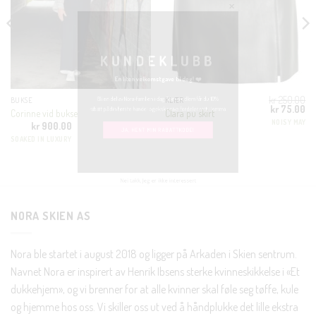
MOD
KUNDEKLUBB
En liten velkomstgave til deg! ❤️
kr
250.00
BUKSE
KLÆR
Bli en del av Nora-familien i dag. Som medlem får du 10%
Opprinnelig
Nå
kr
75.00
Corinne vid bukse
Clara pu skirt
pris
pri
rabatt på din første handel og eksklusive fordeler rett i lomma.
NOISY MAY
kr
900.00
var:
er:
kr 250.00.
kr 
SOAKED IN LUXURY
JA, HENT MIN RABATTKODE!
NORA SKIEN AS
Nora ble startet i august 2018 og ligger på Arkaden i Skien sentrum.
Nei takk, Jeg er ikke interessert
Navnet Nora er inspirert av Henrik Ibsens sterke kvinneskikkelse i «Et
dukkehjem», og vi brenner for at alle kvinner skal føle seg tøffe, kule
og hjemme hos oss. Vi skiller oss ut ved å håndplukke det lille ekstra