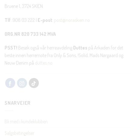
Bruene 1, 3724 SKIEN
Tlf
: 908 03 222 |
E-post
:
post@noraskien.no
ORG.NR 820 733 142 MVA
PSST!
Besøk også vår herreavdeling
Duttes
på Arkaden for det
beste innen herremote fra Only & Sons, !Solid, Mads Nørgaard og
Neuw Denim på
duttes.no
SNARVEIER
Bli med i kundeklubben
Salgsbetingelser