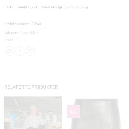
Dette produktet er for tiden utsolgt og utilgjengelig.
Produktnummer:
103640
Kategorier:
Genser
,
Klær
Brand:
ICHI
RELATERTE PRODUKTER
CLO
Salg
THI