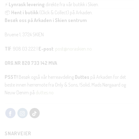
⚡
Lynrask levering
direkte fra vår butikk i Skien.
📦
Hent i butikk
(Click & Collect) på Arkaden.
Besøk oss på Arkaden i Skien sentrum
Bruene 1, 3724 SKIEN
Tlf
: 908 03 222 |
E-post
:
post@noraskien.no
ORG.NR 820 733 142 MVA
PSST!
Besøk også vår herreavdeling
Duttes
på Arkaden for det
beste innen herremote fra Only & Sons, !Solid, Mads Nørgaard og
Neuw Denim på
duttes.no
SNARVEIER