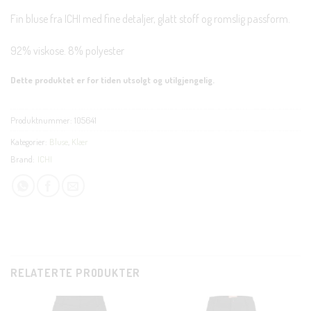
Fin bluse fra ICHI med fine detaljer, glatt stoff og romslig passform.
92% viskose. 8% polyester
Dette produktet er for tiden utsolgt og utilgjengelig.
Produktnummer:
105641
Kategorier:
Bluse
,
Klær
Brand:
ICHI
RELATERTE PRODUKTER
CLOSE