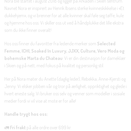
Nora ble startet i august 2018 og ligger på Arkaden i Skien sentrum.
Navnet Nora er inspirert av Henrik Ibsens sterke kvinneskikkelse i «Et
dukkehjem», og vi brenner for at alle kvinner skal føle seg tøffe, kule
og hjemme hos oss. Vi skiller oss ut ved å håndplukke det lille ekstra
som du ikke finner overalt!
Hos oss finner du favoritter fra ledende merker som
Selected
Femme, ICHI, Soaked In Luxury, JJXX, Culture, Vero Moda og
bohemske Marta du Chateau
. Vi er din destinasjon for dameklær
i Skien og på nett, med fokus på kvalitet og personlig stil.
Her på Nora møter du Anette (daglig leder), Rebekka, Anne-Kjersti og
Jenny. Vi elsker jobben vår og tror på ærlighet, oppriktighet og glede i
hvert eneste salg. Vi bruker oss selv og venner som modeller i sosiale
medier fordi vi vil vise at mote er for alle!
Handle trygt hos oss:
🚛
Fri frakt
på alle ordre over 699 kr.