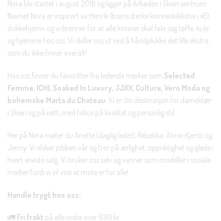
Nora ble startet i august 2018 og ligger på Arkaden i Skien sentrum.
Navnet Nora er inspirert av Henrik Ibsens sterke kvinneskikkelse i «Et
dukkehjem», og vi brenner for at alle kvinner skal føle seg tøffe, kule
og hjemme hos oss. Vi skiller oss ut ved å håndplukke det lille ekstra
som du ikke finner overalt!
Hos oss finner du favoritter fra ledende merker som
Selected
Femme, ICHI, Soaked In Luxury, JJXX, Culture, Vero Moda og
bohemske Marta du Chateau
. Vi er din destinasjon for dameklær
i Skien og på nett, med fokus på kvalitet og personlig stil.
Her på Nora møter du Anette (daglig leder), Rebekka, Anne-Kjersti og
Jenny. Vi elsker jobben vår og tror på ærlighet, oppriktighet og glede i
hvert eneste salg. Vi bruker oss selv og venner som modeller i sosiale
medier fordi vi vil vise at mote er for alle!
Handle trygt hos oss:
🚛
Fri frakt
på alle ordre over 699 kr.