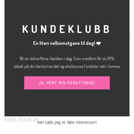
THI
MOD
KUNDEKLUBB
En liten velkomstgave til deg! ❤️
Bli en del av Nora-familien i dag. Som medlem får du 10%
rabatt på din første handel og eksklusive fordeler rett i lomma.
kr
699.00
KLÆR
KLÆR
Mønstrete skjørt sky
Sally shapewear
kr
200.00
JA, HENT MIN RABATTKODE!
SELECTED FEMME
NORA SKIEN AS
Nei takk, Jeg er ikke interessert