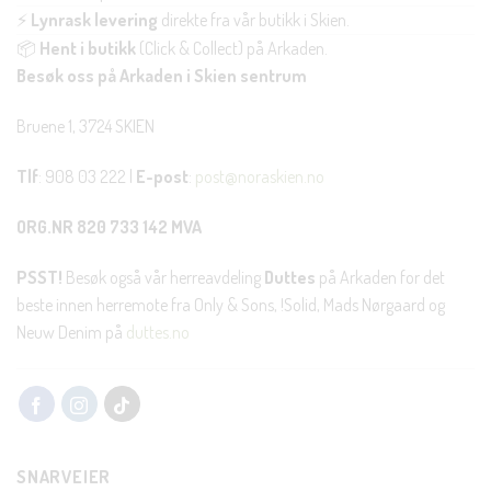
⚡
Lynrask levering
direkte fra vår butikk i Skien.
📦
Hent i butikk
(Click & Collect) på Arkaden.
Besøk oss på Arkaden i Skien sentrum
Bruene 1, 3724 SKIEN
Tlf
: 908 03 222 |
E-post
:
post@noraskien.no
ORG.NR 820 733 142 MVA
PSST!
Besøk også vår herreavdeling
Duttes
på Arkaden for det
beste innen herremote fra Only & Sons, !Solid, Mads Nørgaard og
Neuw Denim på
duttes.no
SNARVEIER