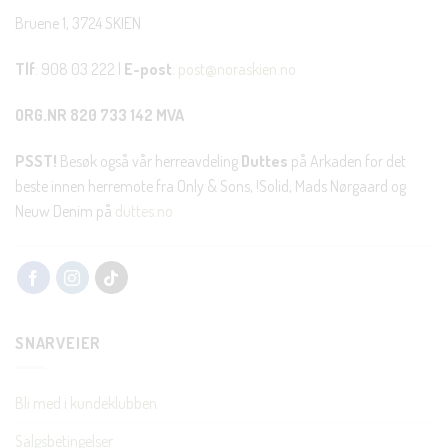
Bruene 1, 3724 SKIEN
Tlf
: 908 03 222 |
E-post
:
post@noraskien.no
ORG.NR 820 733 142 MVA
PSST!
Besøk også vår herreavdeling
Duttes
på Arkaden for det
beste innen herremote fra Only & Sons, !Solid, Mads Nørgaard og
Neuw Denim på
duttes.no
SNARVEIER
Bli med i kundeklubben
Salgsbetingelser