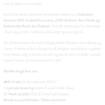
som du ikke finner overalt!
Hos oss finner du favoritter fra ledende merker som
Selected
Femme, ICHI, Soaked In Luxury, JJXX, Culture, Vero Moda og
bohemske Marta du Chateau
. Vi er din destinasjon for dameklær
i Skien og på nett, med fokus på kvalitet og personlig stil.
Her på Nora møter du Anette (daglig leder), Rebekka, Anne-Kjersti og
Jenny. Vi elsker jobben vår og tror på ærlighet, oppriktighet og glede i
hvert eneste salg. Vi bruker oss selv og venner som modeller i sosiale
medier fordi vi vil vise at mote er for alle!
Handle trygt hos oss:
🚛
Fri frakt
på alle ordre over 699 kr.
⚡
Lynrask levering
direkte fra vår butikk i Skien.
📦
Hent i butikk
(Click & Collect) på Arkaden.
Besøk oss på Arkaden i Skien sentrum