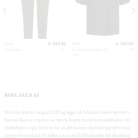
MODUL
KUNDEKLUBB
En liten velkomstgave til deg! ❤️
kr
800.00
kr
200.00
BUKSE
KLÆR
Bli en del av Nora-familien i dag. Som medlem får du 10%
Andrea loose logo tee
Lexi bukse
ICHI
JJXX
rabatt på din første handel og eksklusive fordeler rett i lomma.
sort
JA, HENT MIN RABATTKODE!
NORA SKIEN AS
Nei takk, Jeg er ikke interessert
Nora ble startet i august 2018 og ligger på Arkaden i Skien sentrum.
Navnet Nora er inspirert av Henrik Ibsens sterke kvinneskikkelse i «Et
dukkehjem», og vi brenner for at alle kvinner skal føle seg tøffe, kule
og hjemme hos oss. Vi skiller oss ut ved å håndplukke det lille ekstra