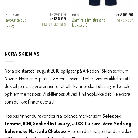
En liten velkomstgave til deg! ❤️
kr
250.00
kr
500.00
INTERIØR
BUKSE
g
Nåværende
Opprinnelig
Nåværende
kr
125.00
Favourite cup
Zamira slim straight
VERO MODA
ris
pris
pris
DESIGN LETTERS
Bli en del av Nora-familien i dag. Som medlem får du 10%
happy
bukse blå
r:
var:
er:
r 125.00.
kr 250.00.
kr 125.00.
rabatt på din første handel og eksklusive fordeler rett i lomma.
JA, HENT MIN RABATTKODE!
NORA SKIEN AS
Nora ble startet i august 2018 og ligger på Arkaden i Skien sentrum.
Navnet Nora er inspirert av Henrik Ibsens sterke kvinneskikkelse i «Et
dukkehjem», og vi brenner for at alle kvinner skal føle seg tøffe, kule
Nei takk, Jeg er ikke interessert
og hjemme hos oss. Vi skiller oss ut ved å håndplukke det lille ekstra
som du ikke finner overalt!
Hos oss finner du favoritter fra ledende merker som
Selected
Femme, ICHI, Soaked In Luxury, JJXX, Culture, Vero Moda og
bohemske Marta du Chateau
. Vi er din destinasjon for dameklær