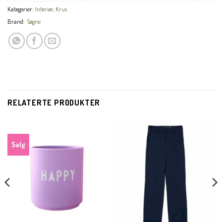
Kategorier:
Interiør
,
Krus
Brand:
Søgne
RELATERTE PRODUKTER
Salg
CLO
THI
MOD
KUNDEKLUBB