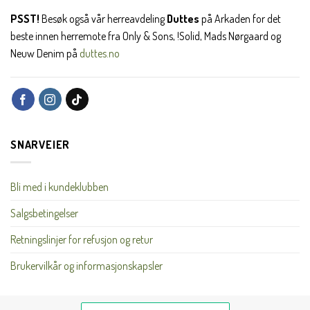
PSST!
Besøk også vår herreavdeling
Duttes
på Arkaden for det
beste innen herremote fra Only & Sons, !Solid, Mads Nørgaard og
Neuw Denim på
duttes.no
SNARVEIER
Bli med i kundeklubben
Salgsbetingelser
Retningslinjer for refusjon og retur
Brukervilkår og informasjonskapsler