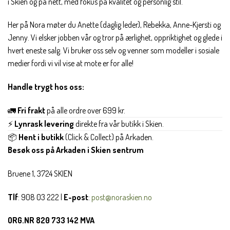
i Skien og på nett, med fokus på kvalitet og personlig stil.
Her på Nora møter du Anette (daglig leder), Rebekka, Anne-Kjersti og
Jenny. Vi elsker jobben vår og tror på ærlighet, oppriktighet og glede i
hvert eneste salg. Vi bruker oss selv og venner som modeller i sosiale
medier fordi vi vil vise at mote er for alle!
Handle trygt hos oss:
🚛
Fri frakt
på alle ordre over 699 kr.
⚡
Lynrask levering
direkte fra vår butikk i Skien.
📦
Hent i butikk
(Click & Collect) på Arkaden.
Besøk oss på Arkaden i Skien sentrum
Bruene 1, 3724 SKIEN
Tlf
: 908 03 222 |
E-post
:
post@noraskien.no
ORG.NR 820 733 142 MVA