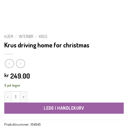
HJEM
/
INTERIØR
/
KRUS
Krus driving home for christmas
249.00
kr
5 på lager
Krus driving home for christmas antall
LEGG I HANDLEKURV
Produktnummer:
104945