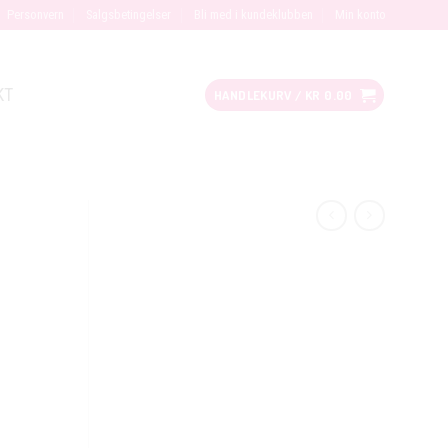
Personvern
Salgsbetingelser
Bli med i kundeklubben
Min konto
KT
HANDLEKURV /
KR
0.00