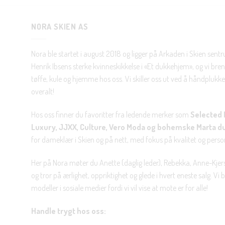
NORA SKIEN AS
Nora ble startet i august 2018 og ligger på Arkaden i Skien sent
Henrik Ibsens sterke kvinneskikkelse i «Et dukkehjem», og vi brenn
tøffe, kule og hjemme hos oss. Vi skiller oss ut ved å håndplukke 
overalt!
Hos oss finner du favoritter fra ledende merker som
Selected 
Luxury, JJXX, Culture, Vero Moda og bohemske Marta d
for dameklær i Skien og på nett, med fokus på kvalitet og personl
Her på Nora møter du Anette (daglig leder), Rebekka, Anne-Kjers
og tror på ærlighet, oppriktighet og glede i hvert eneste salg. Vi
modeller i sosiale medier fordi vi vil vise at mote er for alle!
Handle trygt hos oss: