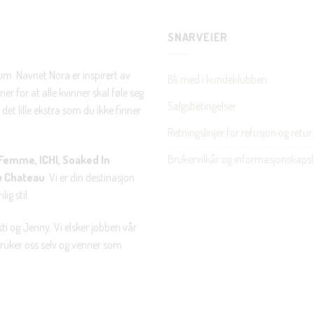
SNARVEIER
Nei takk, Jeg er ikke interessert
rum. Navnet Nora er inspirert av
Bli med i kundeklubben
er for at alle kvinner skal føle seg
Salgsbetingelser
det lille ekstra som du ikke finner
Retningslinjer for refusjon og retur
Brukervilkår og informasjonskapsl
Femme, ICHI, Soaked In
u Chateau
. Vi er din destinasjon
ig stil.
ti og Jenny. Vi elsker jobben vår
 bruker oss selv og venner som