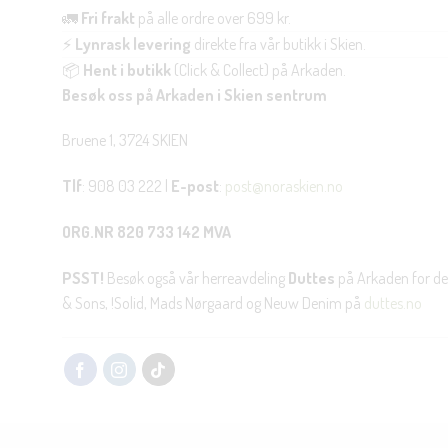
🚛
Fri frakt
på alle ordre over 699 kr.
⚡
Lynrask levering
direkte fra vår butikk i Skien.
📦
Hent i butikk
(Click & Collect) på Arkaden.
Besøk oss på Arkaden i Skien sentrum
Bruene 1, 3724 SKIEN
Tlf
: 908 03 222 |
E-post
:
post@noraskien.no
ORG.NR 820 733 142 MVA
PSST!
Besøk også vår herreavdeling
Duttes
på Arkaden for de
& Sons, !Solid, Mads Nørgaard og Neuw Denim på
duttes.no