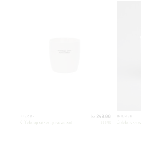
249.00
kr
249.00
INTERIØR
INTERIØR
Kaffekopp søker sjokoladebit
Julekos krus
SØGNE
SØGNE