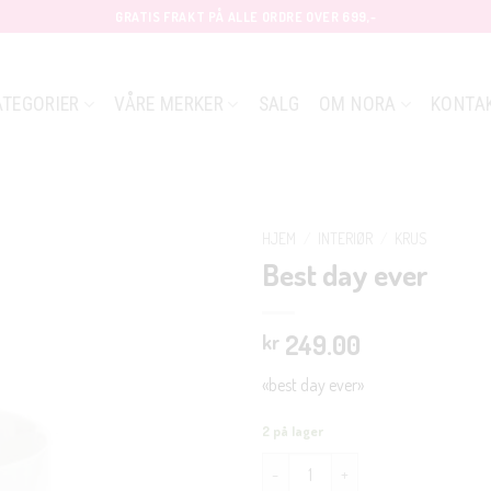
GRATIS FRAKT PÅ ALLE ORDRE OVER 699,-
ATEGORIER
VÅRE MERKER
SALG
OM NORA
KONTA
HJEM
/
INTERIØR
/
KRUS
Best day ever
249.00
kr
«best day ever»
2 på lager
Best day ever antall