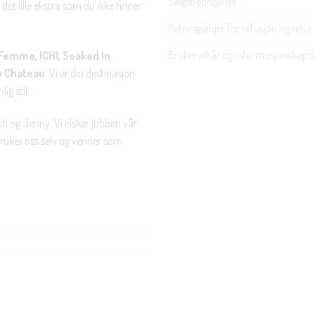
Salgsbetingelser
det lille ekstra som du ikke finner
Retningslinjer for refusjon og retur
Brukervilkår og informasjonskapsl
Femme, ICHI, Soaked In
u Chateau
. Vi er din destinasjon
ig stil.
ti og Jenny. Vi elsker jobben vår
 bruker oss selv og venner som