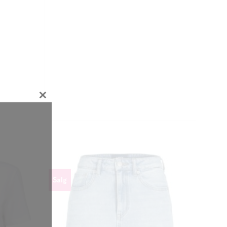
CLOSE
THIS
MODULE
Salg