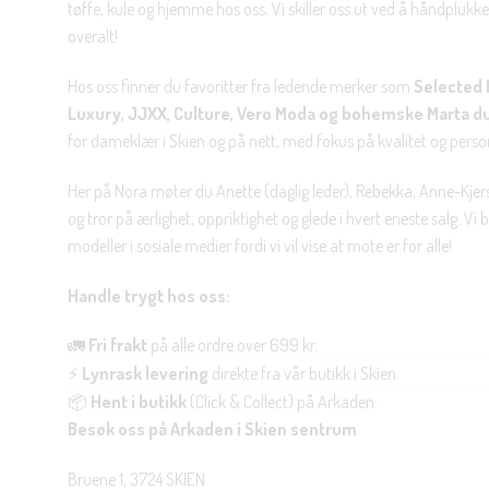
tøffe, kule og hjemme hos oss. Vi skiller oss ut ved å håndplukke 
overalt!
Hos oss finner du favoritter fra ledende merker som
Selected 
Luxury, JJXX, Culture, Vero Moda og bohemske Marta d
for dameklær i Skien og på nett, med fokus på kvalitet og personl
Her på Nora møter du Anette (daglig leder), Rebekka, Anne-Kjers
og tror på ærlighet, oppriktighet og glede i hvert eneste salg. Vi
modeller i sosiale medier fordi vi vil vise at mote er for alle!
Handle trygt hos oss:
🚛
Fri frakt
på alle ordre over 699 kr.
⚡
Lynrask levering
direkte fra vår butikk i Skien.
📦
Hent i butikk
(Click & Collect) på Arkaden.
Besøk oss på Arkaden i Skien sentrum
Bruene 1, 3724 SKIEN