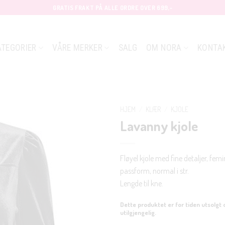
GRATIS FRAKT PÅ ALLE ORDRE OVER 699,-
ATEGORIER
VÅRE MERKER
SALG
OM NORA
KONTA
HJEM
/
KLÆR
/
KJOLE
Lavanny kjole
Fløyel kjole med fine detaljer, femi
passform, normal i str.
Lengde til kne.
Dette produktet er for tiden utsolgt 
utilgjengelig.