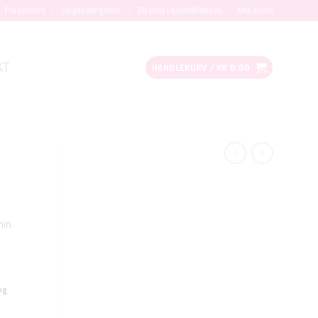
Personvern
Salgsbetingelser
Bli med i kundeklubben
Min konto
KT
HANDLEKURV /
KR
0.00
nin
og