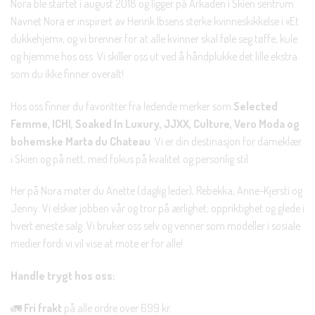
Nora ble startet i august 2018 og ligger på Arkaden i Skien sentrum.
Navnet Nora er inspirert av Henrik Ibsens sterke kvinneskikkelse i «Et
dukkehjem», og vi brenner for at alle kvinner skal føle seg tøffe, kule
og hjemme hos oss. Vi skiller oss ut ved å håndplukke det lille ekstra
som du ikke finner overalt!
Hos oss finner du favoritter fra ledende merker som
Selected
Femme, ICHI, Soaked In Luxury, JJXX, Culture, Vero Moda og
bohemske Marta du Chateau
. Vi er din destinasjon for dameklær
i Skien og på nett, med fokus på kvalitet og personlig stil.
Her på Nora møter du Anette (daglig leder), Rebekka, Anne-Kjersti og
Jenny. Vi elsker jobben vår og tror på ærlighet, oppriktighet og glede i
hvert eneste salg. Vi bruker oss selv og venner som modeller i sosiale
medier fordi vi vil vise at mote er for alle!
Handle trygt hos oss:
🚛
Fri frakt
på alle ordre over 699 kr.