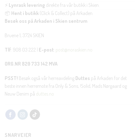
⚡
Lynrask levering
direkte fra vår butikk i Skien.
📦
Hent i butikk
(Click & Collect) på Arkaden.
Besøk oss på Arkaden i Skien sentrum
Bruene 1, 3724 SKIEN
Tlf
: 908 03 222 |
E-post
:
post@noraskien.no
ORG.NR 820 733 142 MVA
PSST!
Besøk også vår herreavdeling
Duttes
på Arkaden for det
beste innen herremote fra Only & Sons, !Solid, Mads Nørgaard og
Neuw Denim på
duttes.no
SNARVEIER