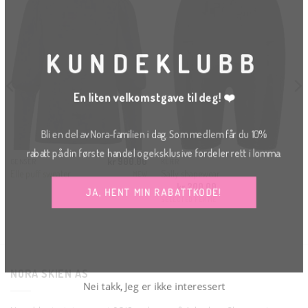
THI
MO
KUNDEKLUBB
En liten velkomstgave til deg! ❤️
Bli en del av Nora-familien i dag. Som medlem får du 10%
rabatt på din første handel og eksklusive fordeler rett i lomma.
kr
900.00
GENSER
KLÆR
Elle puff sweater
Sally shapewear
MEW
kr
200.00
JA, HENT MIN RABATTKODE!
SELECTED FEMME
NORA SKIEN AS
Nei takk, Jeg er ikke interessert