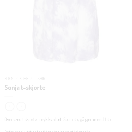
HJEM
/
KLÆR
/
T-SHIRT
Sonja t-skjorte
Oversized t skjorte i myk kvalitet. Stor i str, gå gjerne ned 1 str.
Dette produktet er for tiden utsolgt og utilgjengelig.