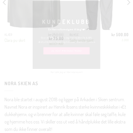
MODUL
KUNDEKLUBB
En liten velkomstgave til deg! ❤️
kr
250.00
kr
500.00
KLÆR
BUKSE
Opprinnelig
Nåværende
kr
75.00
Bli en del av Nora-familien i dag. Som medlem får du 10%
Clara pu skirt
Sally wide pant
JJXX
pris
pris
NOISY MAY
var:
er:
rabatt på din første handel og eksklusive fordeler rett i lomma.
kr 250.00.
kr 75.00.
JA, HENT MIN RABATTKODE!
NORA SKIEN AS
Nei takk, Jeg er ikke interessert
Nora ble startet i august 2018 og ligger på Arkaden i Skien sentrum.
Navnet Nora er inspirert av Henrik Ibsens sterke kvinneskikkelse i «Et
dukkehjem», og vi brenner for at alle kvinner skal føle seg tøffe, kule
og hjemme hos oss. Vi skiller oss ut ved å håndplukke det lille ekstra
som du ikke finner overalt!