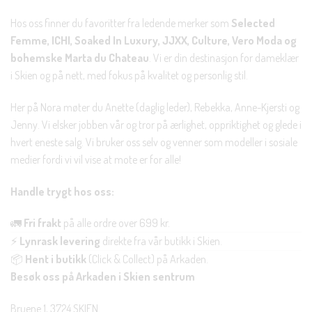
Hos oss finner du favoritter fra ledende merker som
Selected
Femme, ICHI, Soaked In Luxury, JJXX, Culture, Vero Moda og
bohemske Marta du Chateau
. Vi er din destinasjon for dameklær
i Skien og på nett, med fokus på kvalitet og personlig stil.
Her på Nora møter du Anette (daglig leder), Rebekka, Anne-Kjersti og
Jenny. Vi elsker jobben vår og tror på ærlighet, oppriktighet og glede i
hvert eneste salg. Vi bruker oss selv og venner som modeller i sosiale
medier fordi vi vil vise at mote er for alle!
Handle trygt hos oss:
🚛
Fri frakt
på alle ordre over 699 kr.
⚡
Lynrask levering
direkte fra vår butikk i Skien.
📦
Hent i butikk
(Click & Collect) på Arkaden.
Besøk oss på Arkaden i Skien sentrum
Bruene 1, 3724 SKIEN