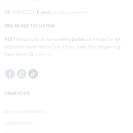
Tlf
: 908 03 222 |
E-post
:
post@noraskien.no
ORG.NR 820 733 142 MVA
PSST!
Besøk også vår herreavdeling
Duttes
på Arkaden for det
beste innen herremote fra Only & Sons, !Solid, Mads Nørgaard og
Neuw Denim på
duttes.no
SNARVEIER
Bli med i kundeklubben
Salgsbetingelser