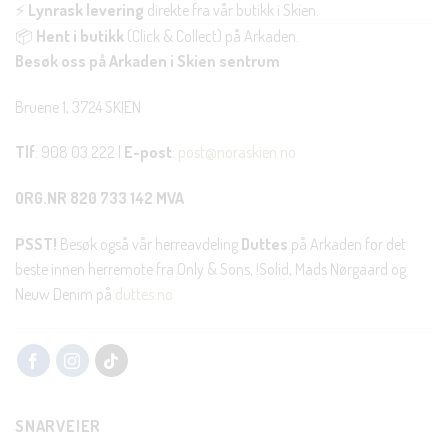
⚡
Lynrask levering
direkte fra vår butikk i Skien.
📦
Hent i butikk
(Click & Collect) på Arkaden.
Besøk oss på Arkaden i Skien sentrum
Bruene 1, 3724 SKIEN
Tlf
: 908 03 222 |
E-post
:
post@noraskien.no
ORG.NR 820 733 142 MVA
PSST!
Besøk også vår herreavdeling
Duttes
på Arkaden for det
beste innen herremote fra Only & Sons, !Solid, Mads Nørgaard og
Neuw Denim på
duttes.no
SNARVEIER