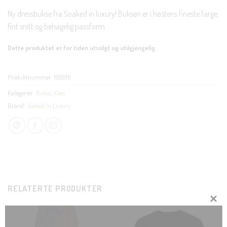
Ny dressbukse fra Soaked in luxury! Buksen er i høstens fineste farge,
fint snitt og behagelig passform.
Dette produktet er for tiden utsolgt og utilgjengelig.
Produktnummer:
105910
Kategorier:
Bukse
,
Klær
Brand:
Soaked In Luxury
RELATERTE PRODUKTER
CLOSE