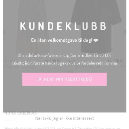
THIS
MODU
KUNDEKLUBB
En liten velkomstgave til deg! ❤️
Bli en del av Nora-familien i dag. Som medlem får du 10%
kr
699.00
kr
200.00
rabatt på din første handel og eksklusive fordeler rett i lomma.
KLÆR
KLÆR
ig
Nåværende
Andrea loose logo tee
Mønstrete skjørt sky
JJXX
ris
sort
r:
r 75.00.
JA, HENT MIN RABATTKODE!
Nei takk, Jeg er ikke interessert
NORA SKIEN AS
Nora ble startet i august 2018 og ligger på Arkaden i Skien sentrum.