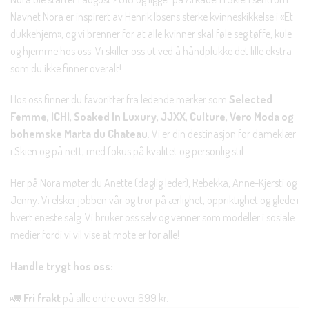
Navnet Nora er inspirert av Henrik Ibsens sterke kvinneskikkelse i «Et
dukkehjem», og vi brenner for at alle kvinner skal føle seg tøffe, kule
og hjemme hos oss. Vi skiller oss ut ved å håndplukke det lille ekstra
som du ikke finner overalt!
Hos oss finner du favoritter fra ledende merker som
Selected
Femme, ICHI, Soaked In Luxury, JJXX, Culture, Vero Moda og
bohemske Marta du Chateau
. Vi er din destinasjon for dameklær
i Skien og på nett, med fokus på kvalitet og personlig stil.
Her på Nora møter du Anette (daglig leder), Rebekka, Anne-Kjersti og
Jenny. Vi elsker jobben vår og tror på ærlighet, oppriktighet og glede i
hvert eneste salg. Vi bruker oss selv og venner som modeller i sosiale
medier fordi vi vil vise at mote er for alle!
Handle trygt hos oss:
🚛
Fri frakt
på alle ordre over 699 kr.