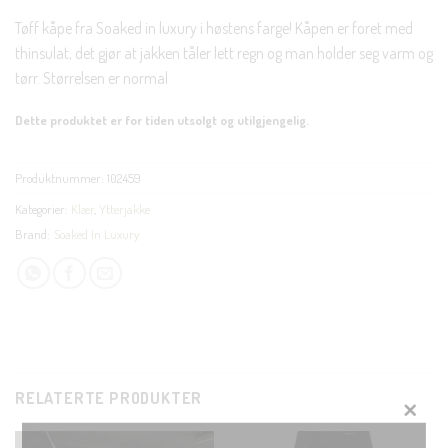
Tøff kåpe fra Soaked in luxury i høstens farge! Kåpen er foret med
thinsulat, det gjør at jakken tåler lett regn og man holder seg varm og
tørr. Størrelsen er normal
Dette produktet er for tiden utsolgt og utilgjengelig.
Produktnummer:
102459
Kategorier:
Klær
,
Ytterjakke
Brand:
Soaked In Luxury
RELATERTE PRODUKTER
CLOS