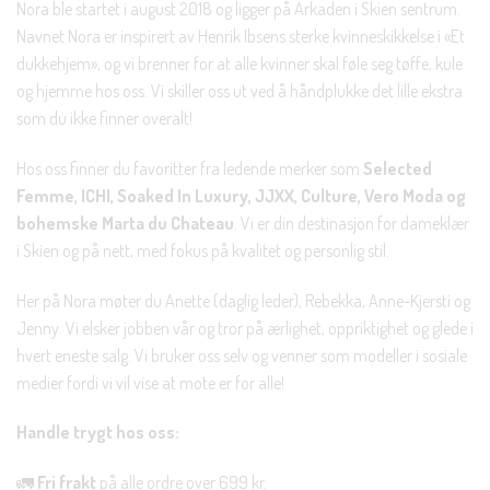
Nora ble startet i august 2018 og ligger på Arkaden i Skien sentrum.
Navnet Nora er inspirert av Henrik Ibsens sterke kvinneskikkelse i «Et
dukkehjem», og vi brenner for at alle kvinner skal føle seg tøffe, kule
og hjemme hos oss. Vi skiller oss ut ved å håndplukke det lille ekstra
som du ikke finner overalt!
Hos oss finner du favoritter fra ledende merker som
Selected
Femme, ICHI, Soaked In Luxury, JJXX, Culture, Vero Moda og
bohemske Marta du Chateau
. Vi er din destinasjon for dameklær
i Skien og på nett, med fokus på kvalitet og personlig stil.
Her på Nora møter du Anette (daglig leder), Rebekka, Anne-Kjersti og
Jenny. Vi elsker jobben vår og tror på ærlighet, oppriktighet og glede i
hvert eneste salg. Vi bruker oss selv og venner som modeller i sosiale
medier fordi vi vil vise at mote er for alle!
Handle trygt hos oss:
🚛
Fri frakt
på alle ordre over 699 kr.