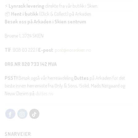
⚡
Lynrask levering
direkte fra vår butikk i Skien.
📦
Hent i butikk
(Click & Collect) på Arkaden.
Besøk oss på Arkaden i Skien sentrum
Bruene 1, 3724 SKIEN
Tlf
: 908 03 222 |
E-post
:
post@noraskien.no
ORG.NR 820 733 142 MVA
PSST!
Besøk også vår herreavdeling
Duttes
på Arkaden for det
beste innen herremote fra Only & Sons, !Solid, Mads Nørgaard og
Neuw Denim på
duttes.no
SNARVEIER