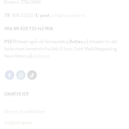
Bruene 1, 3724 SKIEN
Tlf
: 908 03 222 |
E-post
:
post@noraskien.no
ORG.NR 820 733 142 MVA
PSST!
Besøk også vår herreavdeling
Duttes
på Arkaden for det
beste innen herremote fra Only & Sons, !Solid, Mads Nørgaard og
Neuw Denim på
duttes.no
SNARVEIER
Bli med i kundeklubben
Salgsbetingelser