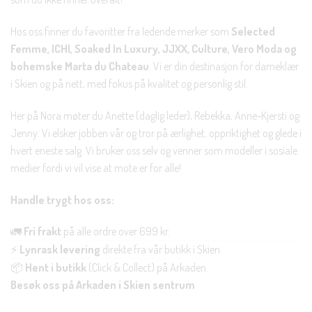
Hos oss finner du favoritter fra ledende merker som
Selected
Femme, ICHI, Soaked In Luxury, JJXX, Culture, Vero Moda og
bohemske Marta du Chateau
. Vi er din destinasjon for dameklær
i Skien og på nett, med fokus på kvalitet og personlig stil.
Her på Nora møter du Anette (daglig leder), Rebekka, Anne-Kjersti og
Jenny. Vi elsker jobben vår og tror på ærlighet, oppriktighet og glede i
hvert eneste salg. Vi bruker oss selv og venner som modeller i sosiale
medier fordi vi vil vise at mote er for alle!
Handle trygt hos oss:
🚛
Fri frakt
på alle ordre over 699 kr.
⚡
Lynrask levering
direkte fra vår butikk i Skien.
📦
Hent i butikk
(Click & Collect) på Arkaden.
Besøk oss på Arkaden i Skien sentrum