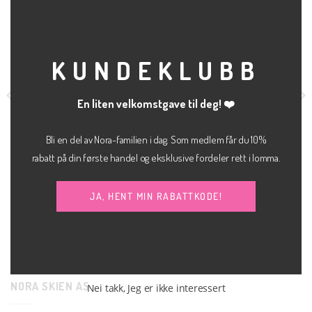
THI
MOD
KUNDEKLUBB
En liten velkomstgave til deg! ❤️
Bli en del av Nora-familien i dag. Som medlem får du 10%
rabatt på din første handel og eksklusive fordeler rett i lomma.
kr
800.00
kr
500.00
BUKSE
JEANS
Lisbon mom jeans
Lexi bukse
ICHI
JJXX
C4046
JA, HENT MIN RABATTKODE!
NORA SKIEN AS
Nei takk, Jeg er ikke interessert