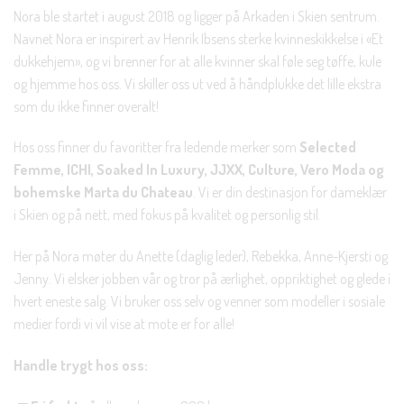
Nora ble startet i august 2018 og ligger på Arkaden i Skien sentrum.
Navnet Nora er inspirert av Henrik Ibsens sterke kvinneskikkelse i «Et
dukkehjem», og vi brenner for at alle kvinner skal føle seg tøffe, kule
og hjemme hos oss. Vi skiller oss ut ved å håndplukke det lille ekstra
som du ikke finner overalt!
Hos oss finner du favoritter fra ledende merker som
Selected
Femme, ICHI, Soaked In Luxury, JJXX, Culture, Vero Moda og
bohemske Marta du Chateau
. Vi er din destinasjon for dameklær
i Skien og på nett, med fokus på kvalitet og personlig stil.
Her på Nora møter du Anette (daglig leder), Rebekka, Anne-Kjersti og
Jenny. Vi elsker jobben vår og tror på ærlighet, oppriktighet og glede i
hvert eneste salg. Vi bruker oss selv og venner som modeller i sosiale
medier fordi vi vil vise at mote er for alle!
Handle trygt hos oss: