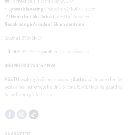
🚛
Fri frakt
på alle ordre over 699 kr.
⚡
Lynrask levering
direkte fra vår butikk i Skien.
📦
Hent i butikk
(Click & Collect) på Arkaden.
Besøk oss på Arkaden i Skien sentrum
Bruene 1, 3724 SKIEN
Tlf
: 908 03 222 |
E-post
:
post@noraskien.no
ORG.NR 820 733 142 MVA
PSST!
Besøk også vår herreavdeling
Duttes
på Arkaden for det
beste innen herremote fra Only & Sons, !Solid, Mads Nørgaard og
Neuw Denim på
duttes.no
SNARVEIER