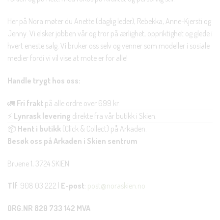
Her på Nora møter du Anette (daglig leder), Rebekka, Anne-Kjersti og
Jenny. Vi elsker jobben vår og tror på ærlighet, oppriktighet og glede i
hvert eneste salg. Vi bruker oss selv og venner som modeller i sosiale
medier fordi vi vil vise at mote er for alle!
Handle trygt hos oss:
🚛
Fri frakt
på alle ordre over 699 kr.
⚡
Lynrask levering
direkte fra vår butikk i Skien.
📦
Hent i butikk
(Click & Collect) på Arkaden.
Besøk oss på Arkaden i Skien sentrum
Bruene 1, 3724 SKIEN
Tlf
: 908 03 222 |
E-post
:
post@noraskien.no
ORG.NR 820 733 142 MVA