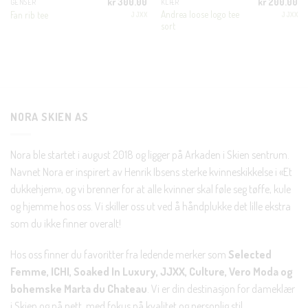
kr
300.00
kr
200.00
GENSER
KLÆR
Andrea loose logo tee
Fan rib tee
JJXX
JJXX
En liten velkomstgave til deg! ❤️
sort
Bli en del av Nora-familien i dag. Som medlem får du 10%
rabatt på din første handel og eksklusive fordeler rett i lomma.
JA, HENT MIN RABATTKODE!
NORA SKIEN AS
Nora ble startet i august 2018 og ligger på Arkaden i Skien sentrum.
Navnet Nora er inspirert av Henrik Ibsens sterke kvinneskikkelse i «Et
dukkehjem», og vi brenner for at alle kvinner skal føle seg tøffe, kule
Nei takk, Jeg er ikke interessert
og hjemme hos oss. Vi skiller oss ut ved å håndplukke det lille ekstra
som du ikke finner overalt!
Hos oss finner du favoritter fra ledende merker som
Selected
Femme, ICHI, Soaked In Luxury, JJXX, Culture, Vero Moda og
bohemske Marta du Chateau
. Vi er din destinasjon for dameklær
i Skien og på nett, med fokus på kvalitet og personlig stil.