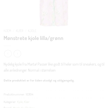
HJEM
/
KLÆR
/
KJOLE
Mønstrete kjole lilla/grønn
Nydelig kjole fra Marta! Passer like godt til heler som til sneakers, og til
alle anledninger. Normal i størrelsen
Dette produktet er for tiden utsolgt og utilgjengelig.
Produktnummer:
103194
Kategorier:
Kjole
,
Klær
Brand:
Marta du Chateau