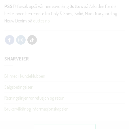
PSST!
Besøk også vår herreavdeling
Duttes
på Arkaden for det
beste innen herremote fra Only & Sons, !Solid, Mads Nørgaard og
Neuw Denim på
duttes.no
SNARVEIER
Bli med i kundeklubben
Salgsbetingelser
Retningslinjer for refusjon og retur
Brukervilkår og informasjonskapsler