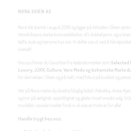
NORA SKIEN AS
Nora ble startet i august 2018 og ligger på Arkaden i Skien sent
Henrik Ibsens sterke kvinneskikkelse i «Et dukkehjem», og vi brenn
tøffe, kule og hjemme hos oss. Vi skiller oss ut ved å håndplukke 
overalt!
Hos oss finner du favoritter fra ledende merker som
Selected 
Luxury, JJXX, Culture, Vero Moda og bohemske Marta d
for dameklær i Skien og på nett, med fokus på kvalitet og personl
Her på Nora møter du Anette (daglig leder), Rebekka, Anne-Kjers
og tror på ærlighet, oppriktighet og glede i hvert eneste salg. Vi
modeller i sosiale medier fordi vi vil vise at mote er for alle!
Handle trygt hos oss: