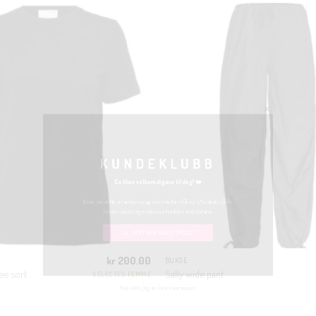
KUNDEKLUBB
En liten velkomstgave til deg! ❤️
Bli en del av Nora-familien i dag. Som medlem får du 10% rabatt på din
første handel og eksklusive fordeler rett i lomma.
kr
200.00
JA, HENT MIN RABATTKODE!
BUKSE
ee sort
Sally wide pant
SELECTED FEMME