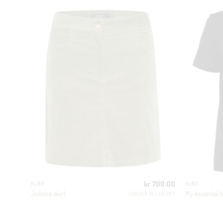
200.00
kr
700.00
KLÆR
KLÆR
Johane skirt
My essential t
ED FEMME
SOAKED IN LUXURY