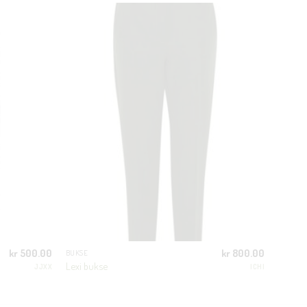
CLOSE
THIS
MODULE
kr
500.00
kr
800.00
BUKSE
Lexi bukse
JJXX
ICHI