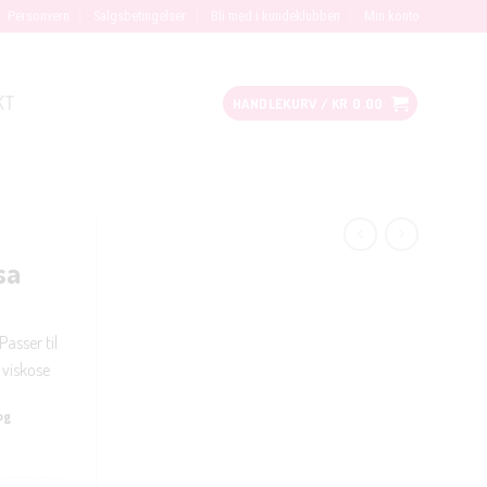
Personvern
Salgsbetingelser
Bli med i kundeklubben
Min konto
KT
HANDLEKURV /
KR
0.00
sa
Passer til
 viskose
og