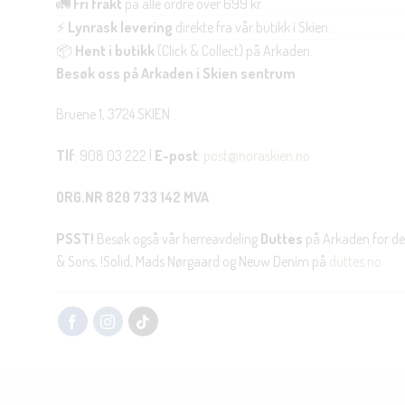
🚛
Fri frakt
på alle ordre over 699 kr.
⚡
Lynrask levering
direkte fra vår butikk i Skien.
📦
Hent i butikk
(Click & Collect) på Arkaden.
Besøk oss på Arkaden i Skien sentrum
Bruene 1, 3724 SKIEN
Tlf
: 908 03 222 |
E-post
:
post@noraskien.no
ORG.NR 820 733 142 MVA
PSST!
Besøk også vår herreavdeling
Duttes
på Arkaden for de
& Sons, !Solid, Mads Nørgaard og Neuw Denim på
duttes.no