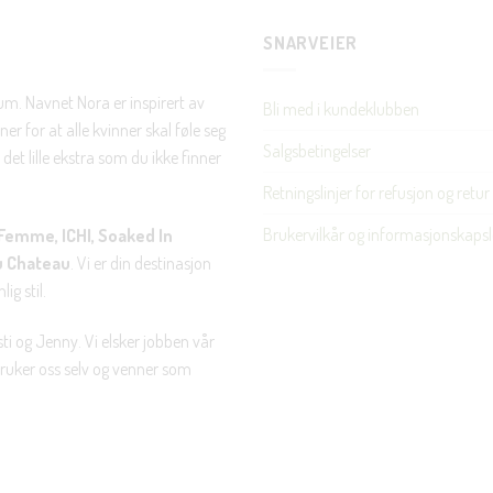
SNARVEIER
Nei takk, Jeg er ikke interessert
rum. Navnet Nora er inspirert av
Bli med i kundeklubben
er for at alle kvinner skal føle seg
Salgsbetingelser
det lille ekstra som du ikke finner
Retningslinjer for refusjon og retur
Brukervilkår og informasjonskapsl
Femme, ICHI, Soaked In
u Chateau
. Vi er din destinasjon
ig stil.
ti og Jenny. Vi elsker jobben vår
 bruker oss selv og venner som