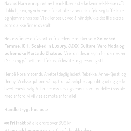
Navnet Nora er inspirert av Henrik Ibsens sterke kvinneskikkelse i «Et
dukkehjem», og vi brenner for at alle kvinner skal føle seg tøffe, kule
og hjemme hos oss. Vi skiller oss ut ved å håndplukke det lille ekstra
som du ikke finner overalt!
Hos oss finner du favoritter fra ledende merker som
Selected
Femme, ICHI, Soaked In Luxury, JJXX, Culture, Vero Moda og
bohemske Marta du Chateau
. Vi er din destinasjon for dameklær
i Skien og på nett, med fokus på kvalitet og personlig stil.
Her på Nora møter du Anette (daglig leder), Rebekka, Anne-Kjersti og
Jenny. Vi elsker jobben vår og tror på ærlighet, oppriktighet og glede i
hvert eneste salg. Vi bruker oss selv og venner som modeller i sosiale
medier fordi vi vil vise at mote er for alle!
Handle trygt hos oss:
🚛
Fri frakt
på alle ordre over 699 kr.
⚡
Lynrask levering
direkte fra vår butikk i Skien.