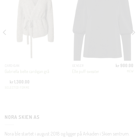
THI
MOD
KUNDEKLUBB
En liten velkomstgave til deg! ❤️
Bli en del av Nora-familien i dag. Som medlem får du 10%
rabatt på din første handel og eksklusive fordeler rett i lomma.
kr
900.00
CARDIGAN
GENSER
Gabriella belte cardigan grå
Elle puff sweater
MEW
JA, HENT MIN RABATTKODE!
kr
1,300.00
SELECTED FEMME
NORA SKIEN AS
Nei takk, Jeg er ikke interessert
Nora ble startet i august 2018 og ligger på Arkaden i Skien sentrum.