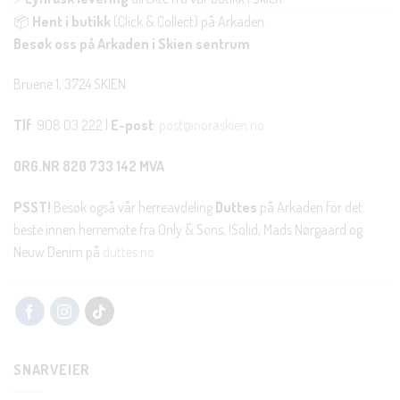
📦
Hent i butikk
(Click & Collect) på Arkaden.
Besøk oss på Arkaden i Skien sentrum
Bruene 1, 3724 SKIEN
Tlf
: 908 03 222 |
E-post
:
post@noraskien.no
ORG.NR 820 733 142 MVA
PSST!
Besøk også vår herreavdeling
Duttes
på Arkaden for det
beste innen herremote fra Only & Sons, !Solid, Mads Nørgaard og
Neuw Denim på
duttes.no
SNARVEIER