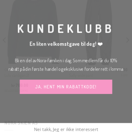
THI
MOD
KUNDEKLUBB
En liten velkomstgave til deg! ❤️
Bli en del av Nora-familien i dag. Som medlem får du 10%
rabatt på din første handel og eksklusive fordeler rett i lomma.
kr
500.00
CARDIGAN
BUKSE
Lulu cardigan 21
Sally wide pant
JJXX
JA, HENT MIN RABATTKODE!
kr
700.00
SELECTED FEMME
Nei takk, Jeg er ikke interessert
NORA SKIEN AS