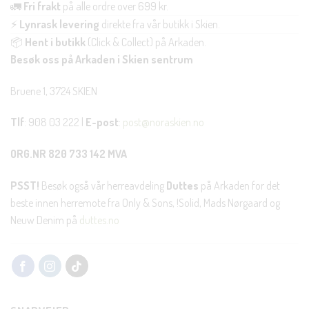
🚛
Fri frakt
på alle ordre over 699 kr.
⚡
Lynrask levering
direkte fra vår butikk i Skien.
📦
Hent i butikk
(Click & Collect) på Arkaden.
Besøk oss på Arkaden i Skien sentrum
Bruene 1, 3724 SKIEN
Tlf
: 908 03 222 |
E-post
:
post@noraskien.no
ORG.NR 820 733 142 MVA
PSST!
Besøk også vår herreavdeling
Duttes
på Arkaden for det
beste innen herremote fra Only & Sons, !Solid, Mads Nørgaard og
Neuw Denim på
duttes.no