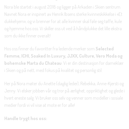
Nora ble startet i august 2018 og ligger på Arkaden i Skien sentrum.
Navnet Nora er inspirert av Henrik Ibsens sterke kvinneskikkelse i «Et
dukkehjem», og vi brenner for at alle kvinner skal føle seg tøffe, kule
og hjemme hos oss. Vi skiller oss ut ved å håndplukke det lille ekstra
som du ikke finner overalt!
Hos oss finner du favoritter fra ledende merker som
Selected
Femme, ICHI, Soaked In Luxury, JJXX, Culture, Vero Moda og
bohemske Marta du Chateau
. Vi er din destinasjon for dameklær
i Skien og på nett, med fokus på kvalitet og personlig stil.
Her på Nora møter du Anette (daglig leder), Rebekka, Anne-Kjersti og
Jenny. Vi elsker jobben vår og tror på ærlighet, oppriktighet og glede i
hvert eneste salg. Vi bruker oss selv og venner som modeller i sosiale
medier fordi vi vil vise at mote er for alle!
Handle trygt hos oss: