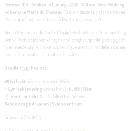
Femme, ICHI, Soaked In Luxury, JJXX, Culture, Vero Moda og
bohemske Marta du Chateau
. Vi er din destinasjon for dameklær
i Skien og på nett, med fokus på kvalitet og personlig stil.
Her på Nora møter du Anette (daglig leder), Rebekka, Anne-Kjersti og
Jenny. Vi elsker jobben vår og tror på ærlighet, oppriktighet og glede i
hvert eneste salg. Vi bruker oss selv og venner som modeller i sosiale
medier fordi vi vil vise at mote er for alle!
Handle trygt hos oss:
🚛
Fri frakt
på alle ordre over 699 kr.
⚡
Lynrask levering
direkte fra vår butikk i Skien.
📦
Hent i butikk
(Click & Collect) på Arkaden.
Besøk oss på Arkaden i Skien sentrum
Bruene 1, 3724 SKIEN
Tlf
: 908 03 222 |
E-post
:
post@noraskien.no