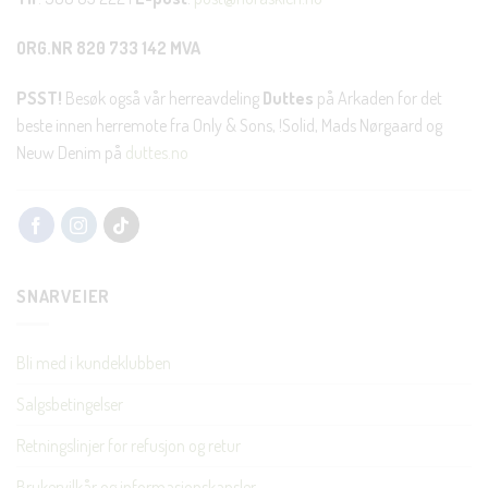
ORG.NR 820 733 142 MVA
PSST!
Besøk også vår herreavdeling
Duttes
på Arkaden for det
beste innen herremote fra Only & Sons, !Solid, Mads Nørgaard og
Neuw Denim på
duttes.no
SNARVEIER
Bli med i kundeklubben
Salgsbetingelser
Retningslinjer for refusjon og retur
Brukervilkår og informasjonskapsler