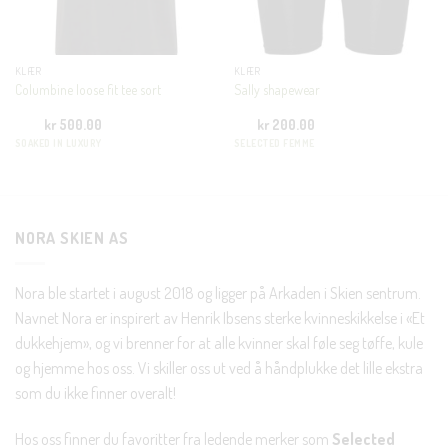
KUNDEKLUBB
En liten velkomstgave til deg! ❤️
KLÆR
KLÆR
Columbine loose fit tee sort
Sally shapewear
Bli en del av Nora-familien i dag. Som medlem får du 10%
kr
500.00
kr
200.00
rabatt på din første handel og eksklusive fordeler rett i lomma.
SOAKED IN LUXURY
SELECTED FEMME
JA, HENT MIN RABATTKODE!
NORA SKIEN AS
Nora ble startet i august 2018 og ligger på Arkaden i Skien sentrum.
Nei takk, Jeg er ikke interessert
Navnet Nora er inspirert av Henrik Ibsens sterke kvinneskikkelse i «Et
dukkehjem», og vi brenner for at alle kvinner skal føle seg tøffe, kule
og hjemme hos oss. Vi skiller oss ut ved å håndplukke det lille ekstra
som du ikke finner overalt!
Hos oss finner du favoritter fra ledende merker som
Selected