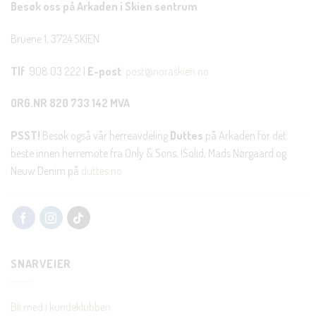
Besøk oss på Arkaden i Skien sentrum
Bruene 1, 3724 SKIEN
Tlf
: 908 03 222 |
E-post
:
post@noraskien.no
ORG.NR 820 733 142 MVA
PSST!
Besøk også vår herreavdeling
Duttes
på Arkaden for det
beste innen herremote fra Only & Sons, !Solid, Mads Nørgaard og
Neuw Denim på
duttes.no
SNARVEIER
Bli med i kundeklubben