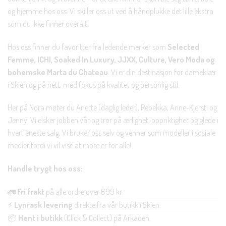
og hjemme hos oss. Vi skiller oss ut ved å håndplukke det lille ekstra
som du ikke finner overalt!
Hos oss finner du favoritter fra ledende merker som
Selected
Femme, ICHI, Soaked In Luxury, JJXX, Culture, Vero Moda og
bohemske Marta du Chateau
. Vi er din destinasjon for dameklær
i Skien og på nett, med fokus på kvalitet og personlig stil.
Her på Nora møter du Anette (daglig leder), Rebekka, Anne-Kjersti og
Jenny. Vi elsker jobben vår og tror på ærlighet, oppriktighet og glede i
hvert eneste salg. Vi bruker oss selv og venner som modeller i sosiale
medier fordi vi vil vise at mote er for alle!
Handle trygt hos oss:
🚛
Fri frakt
på alle ordre over 699 kr.
⚡
Lynrask levering
direkte fra vår butikk i Skien.
📦
Hent i butikk
(Click & Collect) på Arkaden.