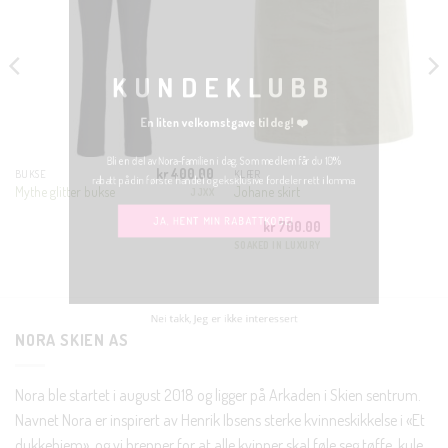
THIS
MODUL
KUNDEKLUBB
En liten velkomstgave til deg! ❤️
Bli en del av Nora-familien i dag. Som medlem får du 10%
kr
400.00
BUKSE
KLÆR
rabatt på din første handel og eksklusive fordeler rett i lomma.
Mythe glitter bukse
Johane skirt
JJXX
kr
700.00
JA, HENT MIN RABATTKODE!
SOAKED IN LUXURY
NORA SKIEN AS
Nei takk, Jeg er ikke interessert
Nora ble startet i august 2018 og ligger på Arkaden i Skien sentrum.
Navnet Nora er inspirert av Henrik Ibsens sterke kvinneskikkelse i «Et
dukkehjem», og vi brenner for at alle kvinner skal føle seg tøffe, kule