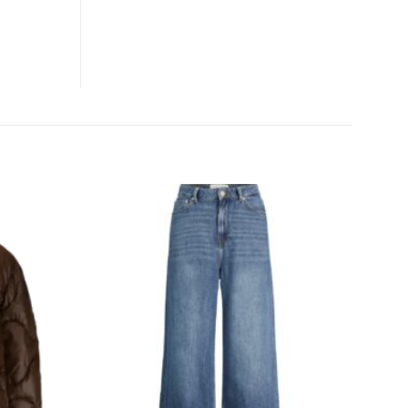
CLOSE
THIS
MODULE