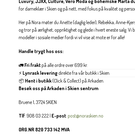
Luxury, JJXX, Culture, Vero Moda og bohemske Marta d
for dameklær i Skien og på nett, med fokus på kvalitet og personl
Her på Nora møter du Anette (daglig leder), Rebekka, Anne-Kjers
og tror på ærlighet, oppriktighet og glede i hvert eneste salg. Vi
modeller i sosiale medier fordi vi vil vise at mote er for alle!
Handle trygt hos oss:
🚛
Fri frakt
på alle ordre over 699 kr.
⚡
Lynrask levering
direkte fra vår butikk i Skien.
📦
Hent i butikk
(Click & Collect) på Arkaden.
Besøk oss på Arkaden i Skien sentrum
Bruene 1, 3724 SKIEN
Tlf
: 908 03 222 |
E-post
:
post@noraskien.no
ORG.NR 820 733 142 MVA