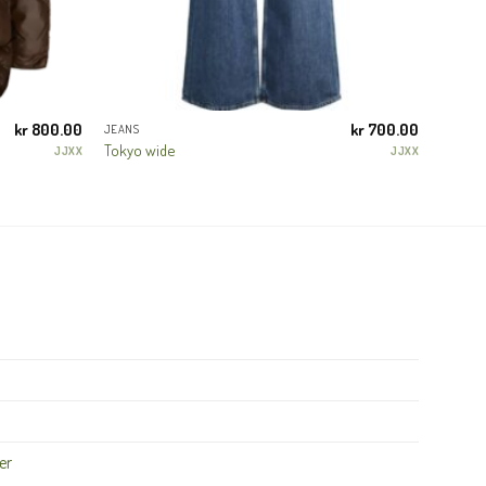
kr
800.00
kr
700.00
JEANS
Tokyo wide
JJXX
JJXX
er