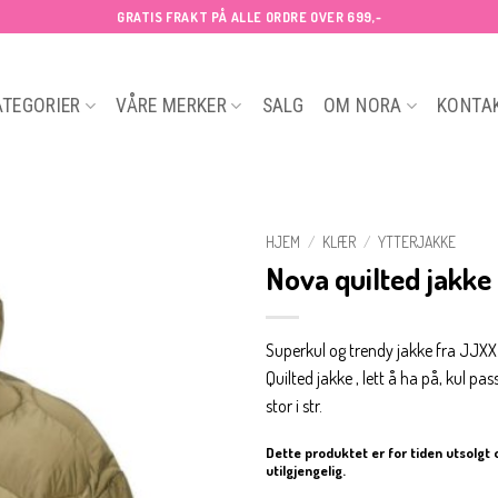
GRATIS FRAKT PÅ ALLE ORDRE OVER 699,-
ATEGORIER
VÅRE MERKER
SALG
OM NORA
KONTA
HJEM
/
KLÆR
/
YTTERJAKKE
Nova quilted jakke
Superkul og trendy jakke fra JJXX
Quilted jakke , lett å ha på, kul pa
stor i str.
Dette produktet er for tiden utsolgt 
utilgjengelig.