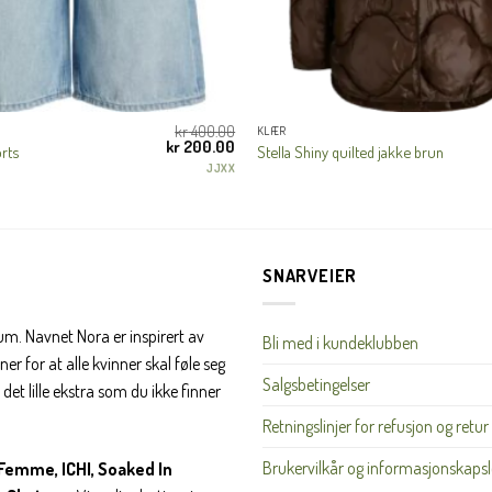
JA, HENT MIN RABATTKODE!
kr
400.00
KLÆR
Opprinnelig
Nåværende
kr
200.00
rts
Stella Shiny quilted jakke brun
pris
pris
JJXX
var:
er:
kr 400.00.
kr 200.00.
Nei takk, Jeg er ikke interessert
SNARVEIER
rum. Navnet Nora er inspirert av
Bli med i kundeklubben
er for at alle kvinner skal føle seg
Salgsbetingelser
det lille ekstra som du ikke finner
Retningslinjer for refusjon og retur
Brukervilkår og informasjonskapsl
Femme, ICHI, Soaked In