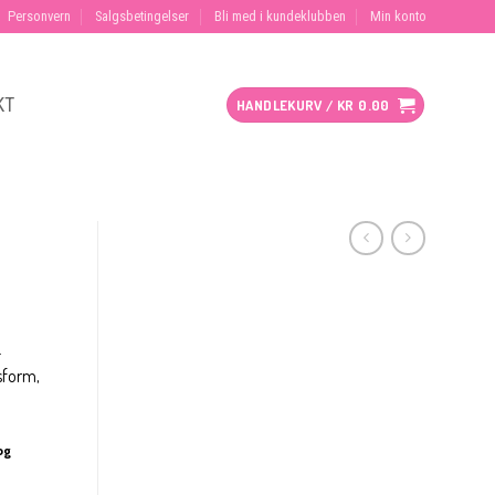
Personvern
Salgsbetingelser
Bli med i kundeklubben
Min konto
KT
HANDLEKURV /
KR
0.00
.
ssform,
og