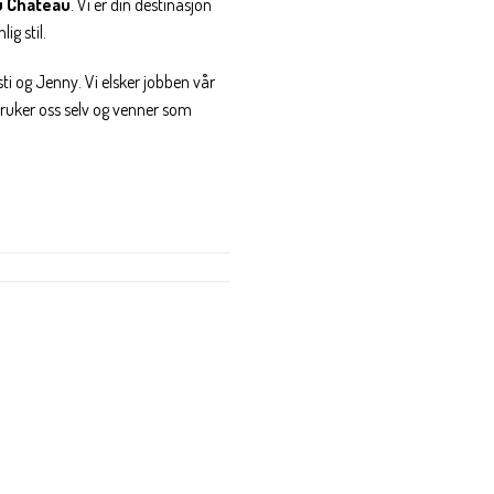
u Chateau
. Vi er din destinasjon
ig stil.
ti og Jenny. Vi elsker jobben vår
 bruker oss selv og venner som