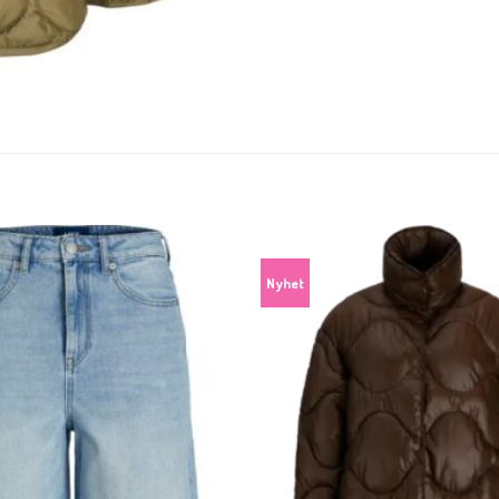
KUNDEKLUBB
En liten velkomstgave til deg! ❤️
Bli en del av Nora-familien i dag. Som medlem får du 10% rabatt på din
første handel og eksklusive fordeler rett i lomma.