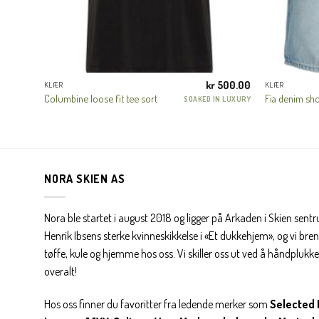
800.00
kr
500.00
KLÆR
KLÆR
Columbine loose fit tee sort
Fia denim sho
ED FEMME
SOAKED IN LUXURY
NORA SKIEN AS
Nora ble startet i august 2018 og ligger på Arkaden i Skien sent
Henrik Ibsens sterke kvinneskikkelse i «Et dukkehjem», og vi brenn
tøffe, kule og hjemme hos oss. Vi skiller oss ut ved å håndplukke 
overalt!
Hos oss finner du favoritter fra ledende merker som
Selected 