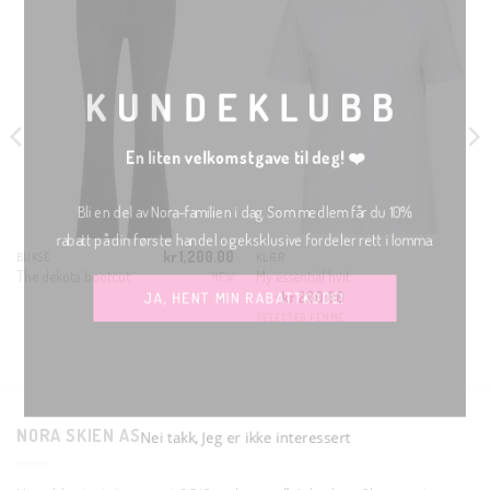
THIS
MODULE
KUNDEKLUBB
En liten velkomstgave til deg! ❤️
Bli en del av Nora-familien i dag. Som medlem får du 10%
rabatt på din første handel og eksklusive fordeler rett i lomma.
kr
1,200.00
BUKSE
KLÆR
ig
Nåværende
The dekota bootcut
My essential hvit
MEW
ris
JA, HENT MIN RABATTKODE!
kr
200.00
r:
r 75.00.
SELECTED FEMME
Nei takk, Jeg er ikke interessert
NORA SKIEN AS