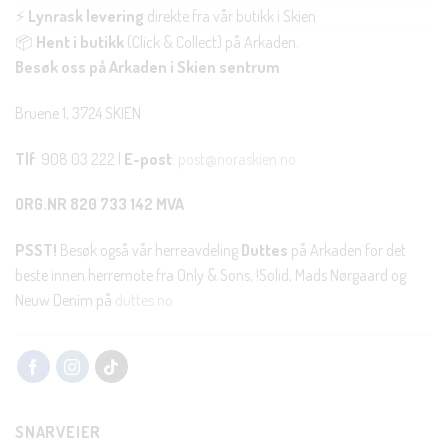
⚡
Lynrask levering
direkte fra vår butikk i Skien.
📦
Hent i butikk
(Click & Collect) på Arkaden.
Besøk oss på Arkaden i Skien sentrum
Bruene 1, 3724 SKIEN
Tlf
: 908 03 222 |
E-post
:
post@noraskien.no
ORG.NR 820 733 142 MVA
PSST!
Besøk også vår herreavdeling
Duttes
på Arkaden for det
beste innen herremote fra Only & Sons, !Solid, Mads Nørgaard og
Neuw Denim på
duttes.no
SNARVEIER