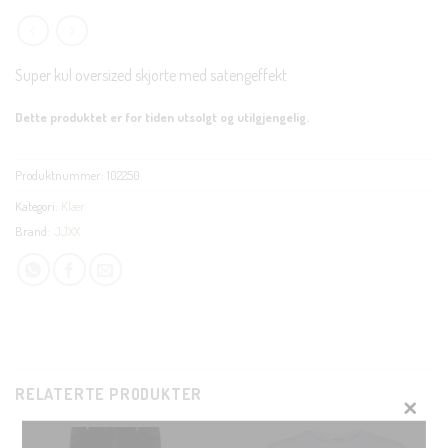
Super kul oversized skjorte med satengeffekt
Dette produktet er for tiden utsolgt og utilgjengelig.
Produktnummer:
102250
Kategori:
Klær
Brand:
JJXX
RELATERTE PRODUKTER
CLOSE