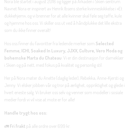
Nora ble startet i august 2018 og ligger på Arkaden i Skien sentrum.
Navnet Nora er inspirert av Henrik Ibsens sterke kvinneskikkelse i «Et
dukkehjem», og vi brenner for at alle kvinner skal føle seg tøffe, kule
og hjemme hos oss. Vi skiller oss ut ved å håndplukke det lille ekstra
som du ikke finner overalt!
Hos oss finner du favoritter fra ledende merker som
Selected
Femme, ICHI, Soaked In Luxury, JJXX, Culture, Vero Moda og
bohemske Marta du Chateau
. Vi er din destinasjon for dameklær
i Skien og på nett, med fokus på kvalitet og personlig stil.
Her på Nora møter du Anette (daglig leder), Rebekka, Anne-Kjersti og
Jenny. Vi elsker jobben vår og tror på ærlighet, oppriktighet og glede i
hvert eneste salg. Vi bruker oss selv og venner som modeller i sosiale
medier fordi vi vil vise at mote er for alle!
Handle trygt hos oss:
🚛
Fri frakt
på alle ordre over 699 kr.