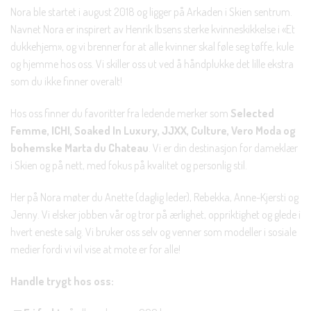
Nora ble startet i august 2018 og ligger på Arkaden i Skien sentrum.
Navnet Nora er inspirert av Henrik Ibsens sterke kvinneskikkelse i «Et
dukkehjem», og vi brenner for at alle kvinner skal føle seg tøffe, kule
og hjemme hos oss. Vi skiller oss ut ved å håndplukke det lille ekstra
som du ikke finner overalt!
Hos oss finner du favoritter fra ledende merker som
Selected
Femme, ICHI, Soaked In Luxury, JJXX, Culture, Vero Moda og
bohemske Marta du Chateau
. Vi er din destinasjon for dameklær
i Skien og på nett, med fokus på kvalitet og personlig stil.
Her på Nora møter du Anette (daglig leder), Rebekka, Anne-Kjersti og
Jenny. Vi elsker jobben vår og tror på ærlighet, oppriktighet og glede i
hvert eneste salg. Vi bruker oss selv og venner som modeller i sosiale
medier fordi vi vil vise at mote er for alle!
Handle trygt hos oss: