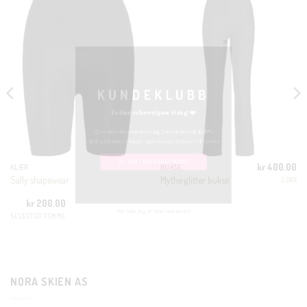
CLOSE
THIS
MODUL
KUNDEKLUBB
En liten velkomstgave til deg! ❤️
Bli en del av Nora-familien i dag. Som medlem får du 10%
rabatt på din første handel og eksklusive fordeler rett i lomma.
kr
400.00
KLÆR
BUKSE
Sally shapewear
Mythe glitter bukse
JJXX
JA, HENT MIN RABATTKODE!
kr
200.00
SELECTED FEMME
Nei takk, Jeg er ikke interessert
NORA SKIEN AS