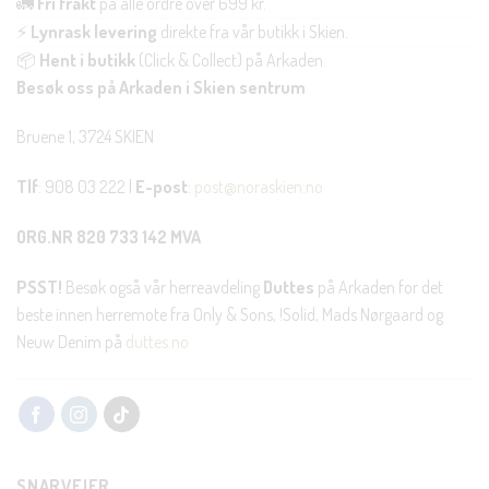
🚛
Fri frakt
på alle ordre over 699 kr.
⚡
Lynrask levering
direkte fra vår butikk i Skien.
📦
Hent i butikk
(Click & Collect) på Arkaden.
Besøk oss på Arkaden i Skien sentrum
Bruene 1, 3724 SKIEN
Tlf
: 908 03 222 |
E-post
:
post@noraskien.no
ORG.NR 820 733 142 MVA
PSST!
Besøk også vår herreavdeling
Duttes
på Arkaden for det
beste innen herremote fra Only & Sons, !Solid, Mads Nørgaard og
Neuw Denim på
duttes.no
SNARVEIER