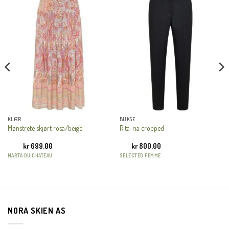
THI
MO
KUNDEKLUBB
En liten velkomstgave til deg! ❤️
Bli en del av Nora-familien i dag. Som medlem får du 10%
rabatt på din første handel og eksklusive fordeler rett i lomma.
KLÆR
BUKSE
Mønstrete skjørt rosa/beige
Rita-ria cropped
JA, HENT MIN RABATTKODE!
kr
699.00
kr
800.00
MARTA DU CHATEAU
SELECTED FEMME
NORA SKIEN AS
Nei takk, Jeg er ikke interessert