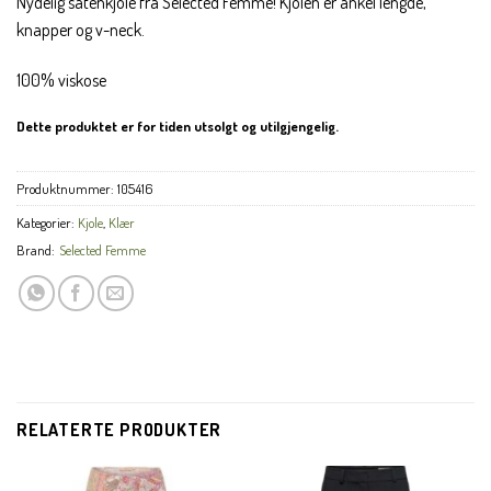
Nydelig satenkjole fra Selected Femme! Kjolen er ankel lengde,
knapper og v-neck.
100% viskose
Dette produktet er for tiden utsolgt og utilgjengelig.
Produktnummer:
105416
Kategorier:
Kjole
,
Klær
Brand:
Selected Femme
RELATERTE PRODUKTER
CL