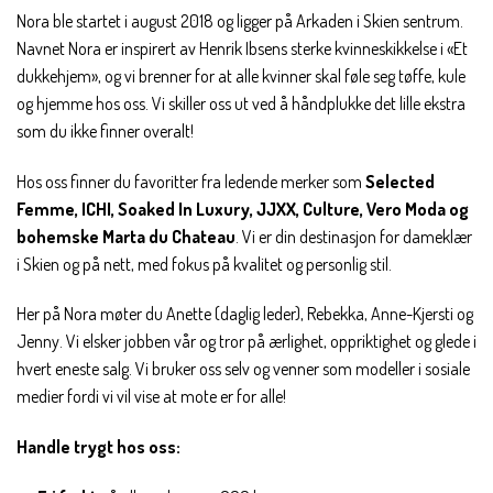
Nora ble startet i august 2018 og ligger på Arkaden i Skien sentrum.
Navnet Nora er inspirert av Henrik Ibsens sterke kvinneskikkelse i «Et
dukkehjem», og vi brenner for at alle kvinner skal føle seg tøffe, kule
og hjemme hos oss. Vi skiller oss ut ved å håndplukke det lille ekstra
som du ikke finner overalt!
Hos oss finner du favoritter fra ledende merker som
Selected
Femme, ICHI, Soaked In Luxury, JJXX, Culture, Vero Moda og
bohemske Marta du Chateau
. Vi er din destinasjon for dameklær
i Skien og på nett, med fokus på kvalitet og personlig stil.
Her på Nora møter du Anette (daglig leder), Rebekka, Anne-Kjersti og
Jenny. Vi elsker jobben vår og tror på ærlighet, oppriktighet og glede i
hvert eneste salg. Vi bruker oss selv og venner som modeller i sosiale
medier fordi vi vil vise at mote er for alle!
Handle trygt hos oss: