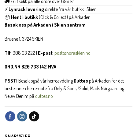
🚛
Fri frakt
på alle ordre over 699 kr.
⚡
Lynrask levering
direkte fra vår butikk i Skien.
📦
Hent i butikk
(Click & Collect) på Arkaden.
Besøk oss på Arkaden i Skien sentrum
Bruene 1, 3724 SKIEN
Tlf
: 908 03 222 |
E-post
:
post@noraskien.no
ORG.NR 820 733 142 MVA
PSST!
Besøk også vår herreavdeling
Duttes
på Arkaden for det
beste innen herremote fra Only & Sons, !Solid, Mads Nørgaard og
Neuw Denim på
duttes.no
SNARVEIER