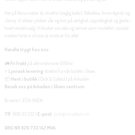
Her på Nora møter du Anette (daglig leder), Rebekka, Anne-Kjersti og
Jenny. Vi elsker jobben vår og tror på ærlighet, oppriktighet og glede i
hvert eneste salg. Vi bruker oss selv og venner som modeller i sosiale
medier fordi vi vil vise at mote er for alle!
Handle trygt hos oss:
🚛
Fri frakt
på alle ordre over 699 kr.
⚡
Lynrask levering
direkte fra vår butikk i Skien.
📦
Hent i butikk
(Click & Collect) på Arkaden.
Besøk oss på Arkaden i Skien sentrum
Bruene 1, 3724 SKIEN
Tlf
: 908 03 222 |
E-post
:
post@noraskien.no
ORG.NR 820 733 142 MVA