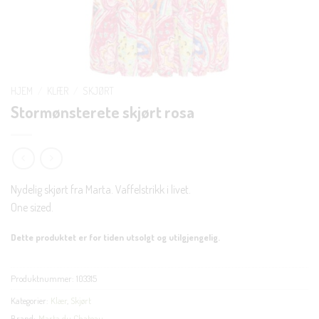
HJEM
/
KLÆR
/
SKJØRT
Stormønsterete skjørt rosa
Nydelig skjørt fra Marta. Vaffelstrikk i livet.
One sized.
Dette produktet er for tiden utsolgt og utilgjengelig.
Produktnummer:
103315
Kategorier:
Klær
,
Skjørt
Brand:
Marta du Chateau