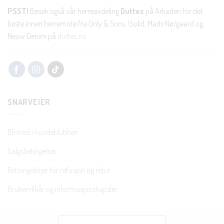
PSST!
Besøk også vår herreavdeling
Duttes
på Arkaden for det
beste innen herremote fra Only & Sons, !Solid, Mads Nørgaard og
Neuw Denim på
duttes.no
SNARVEIER
Bli med i kundeklubben
Salgsbetingelser
Retningslinjer for refusjon og retur
Brukervilkår og informasjonskapsler