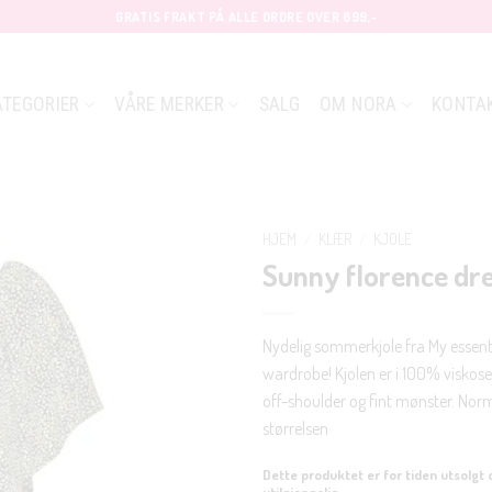
GRATIS FRAKT PÅ ALLE ORDRE OVER 699,-
ATEGORIER
VÅRE MERKER
SALG
OM NORA
KONTA
HJEM
/
KLÆR
/
KJOLE
Sunny florence dr
Nydelig sommerkjole fra My essent
wardrobe! Kjolen er i 100% viskos
off-shoulder og fint mønster. Norm
størrelsen
Dette produktet er for tiden utsolgt 
utilgjengelig.