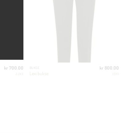
kr
700.00
kr
800.00
BUKSE
Lexi bukse
JJXX
ICHI