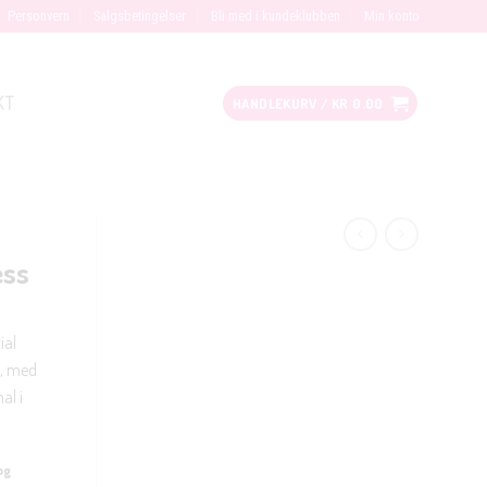
Personvern
Salgsbetingelser
Bli med i kundeklubben
Min konto
KT
HANDLEKURV /
KR
0.00
ess
ial
e, med
al i
og