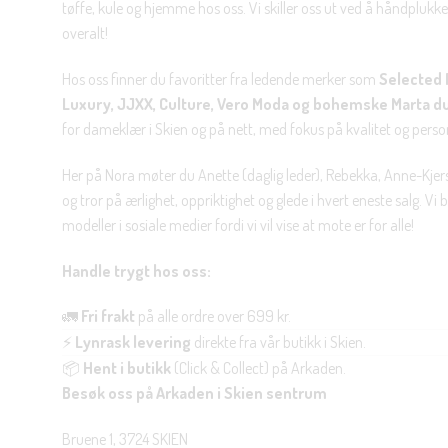
tøffe, kule og hjemme hos oss. Vi skiller oss ut ved å håndplukke 
overalt!
Hos oss finner du favoritter fra ledende merker som
Selected 
Luxury, JJXX, Culture, Vero Moda og bohemske Marta d
for dameklær i Skien og på nett, med fokus på kvalitet og personl
Her på Nora møter du Anette (daglig leder), Rebekka, Anne-Kjers
og tror på ærlighet, oppriktighet og glede i hvert eneste salg. Vi
modeller i sosiale medier fordi vi vil vise at mote er for alle!
Handle trygt hos oss:
🚛
Fri frakt
på alle ordre over 699 kr.
⚡
Lynrask levering
direkte fra vår butikk i Skien.
📦
Hent i butikk
(Click & Collect) på Arkaden.
Besøk oss på Arkaden i Skien sentrum
Bruene 1, 3724 SKIEN