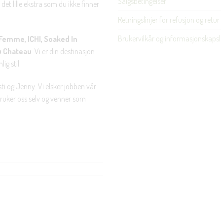
Salgsbetingelser
det lille ekstra som du ikke finner
Retningslinjer for refusjon og retur
Brukervilkår og informasjonskapsl
Femme, ICHI, Soaked In
u Chateau
. Vi er din destinasjon
ig stil.
ti og Jenny. Vi elsker jobben vår
 bruker oss selv og venner som