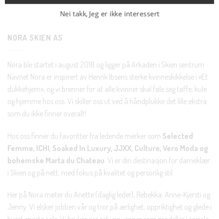
Nei takk, Jeg er ikke interessert
NORA SKIEN AS
Nora ble startet i august 2018 og ligger på Arkaden i Skien sentrum.
Navnet Nora er inspirert av Henrik Ibsens sterke kvinneskikkelse i «Et
dukkehjem», og vi brenner for at alle kvinner skal føle seg tøffe, kule
og hjemme hos oss. Vi skiller oss ut ved å håndplukke det lille ekstra
som du ikke finner overalt!
Hos oss finner du favoritter fra ledende merker som
Selected
Femme, ICHI, Soaked In Luxury, JJXX, Culture, Vero Moda og
bohemske Marta du Chateau
. Vi er din destinasjon for dameklær
i Skien og på nett, med fokus på kvalitet og personlig stil.
Her på Nora møter du Anette (daglig leder), Rebekka, Anne-Kjersti og
Jenny. Vi elsker jobben vår og tror på ærlighet, oppriktighet og glede i