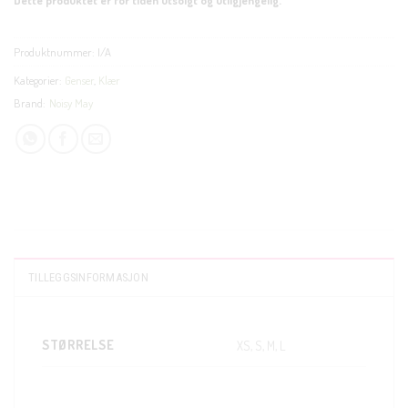
Produktnummer:
I/A
Kategorier:
Genser
,
Klær
Brand:
Noisy May
TILLEGGSINFORMASJON
STØRRELSE
XS, S, M, L