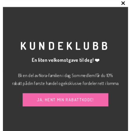
CLO
RELATERTE PRODUKTER
THI
MOD
KUNDEKLUBB
En liten velkomstgave til deg! ❤️
Bli en del av Nora-familien i dag. Som medlem får du 10%
rabatt på din første handel og eksklusive fordeler rett i lomma.
JA, HENT MIN RABATTKODE!
kr
900.00
KLÆR
GENSER
Johane skirt
Elle puff sweater
MEW
kr
700.00
SOAKED IN LUXURY