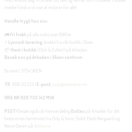
hvert eneste salg. Vi bruker oss selv og venner som modeller i sosiale
medier fordi vi vil vise at mote er for alle!
Handle trygt hos oss:
🚛
Fri frakt
på alle ordre over 699 kr.
⚡
Lynrask levering
direkte fra vår butikk i Skien.
📦
Hent i butikk
(Click & Collect) på Arkaden.
Besøk oss på Arkaden i Skien sentrum
Bruene 1, 3724 SKIEN
Tlf
: 908 03 222 |
E-post
:
post@noraskien.no
ORG.NR 820 733 142 MVA
PSST!
Besøk også vår herreavdeling
Duttes
på Arkaden for det
beste innen herremote fra Only & Sons, !Solid, Mads Nørgaard og
Neuw Denim på
duttes.no