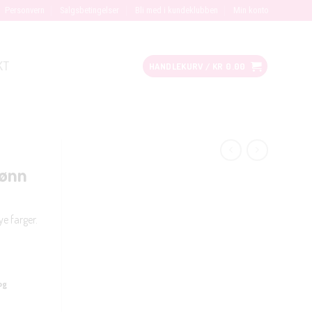
Personvern
Salgsbetingelser
Bli med i kundeklubben
Min konto
KT
HANDLEKURV /
KR
0.00
rønn
ye farger.
og