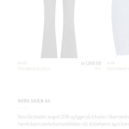
r
250.00
kr
1,200.00
BUKSE
KLÆR
prinnelig
Nåværende
r
75.00
The dekota bootcut
Hazel denim s
MEW
is
pris
OISY MAY
r:
er:
 250.00.
kr 75.00.
NORA SKIEN AS
Nora ble startet i august 2018 og ligger på Arkaden i Skien sent
Henrik Ibsens sterke kvinneskikkelse i «Et dukkehjem», og vi brenn