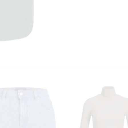
KUNDEKLUBB
En liten velkomstgave til deg! ❤️
Bli en del av Nora-familien i dag. Som medlem får du 10% rabatt på din