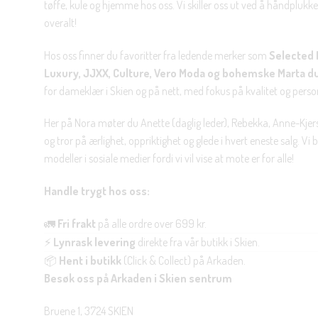
tøffe, kule og hjemme hos oss. Vi skiller oss ut ved å håndplukke 
overalt!
Hos oss finner du favoritter fra ledende merker som
Selected 
Luxury, JJXX, Culture, Vero Moda og bohemske Marta d
for dameklær i Skien og på nett, med fokus på kvalitet og personl
Her på Nora møter du Anette (daglig leder), Rebekka, Anne-Kjers
og tror på ærlighet, oppriktighet og glede i hvert eneste salg. Vi
modeller i sosiale medier fordi vi vil vise at mote er for alle!
Handle trygt hos oss:
🚛
Fri frakt
på alle ordre over 699 kr.
⚡
Lynrask levering
direkte fra vår butikk i Skien.
📦
Hent i butikk
(Click & Collect) på Arkaden.
Besøk oss på Arkaden i Skien sentrum
Bruene 1, 3724 SKIEN