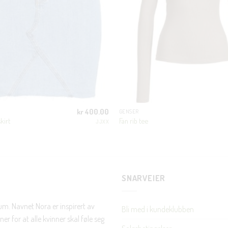
første handel og eksklusive fordeler rett i lomma.
JA, HENT MIN RABATTKODE!
kr
400.00
GENSER
Nei takk, Jeg er ikke interessert
kirt
Fan rib tee
JJXX
SNARVEIER
rum. Navnet Nora er inspirert av
Bli med i kundeklubben
er for at alle kvinner skal føle seg