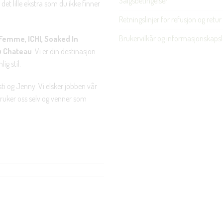
Salgsbetingelser
det lille ekstra som du ikke finner
Retningslinjer for refusjon og retur
Brukervilkår og informasjonskapsl
Femme, ICHI, Soaked In
u Chateau
. Vi er din destinasjon
ig stil.
ti og Jenny. Vi elsker jobben vår
 bruker oss selv og venner som