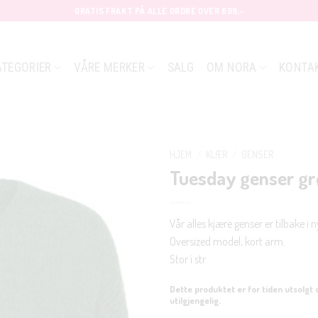
GRATIS FRAKT PÅ ALLE ORDRE OVER 699,-
ATEGORIER
VÅRE MERKER
SALG
OM NORA
KONTA
HJEM
/
KLÆR
/
GENSER
Tuesday genser g
Vår alles kjære genser er tilbake i n
Oversized model, kort arm.
Stor i str.
Dette produktet er for tiden utsolgt 
utilgjengelig.