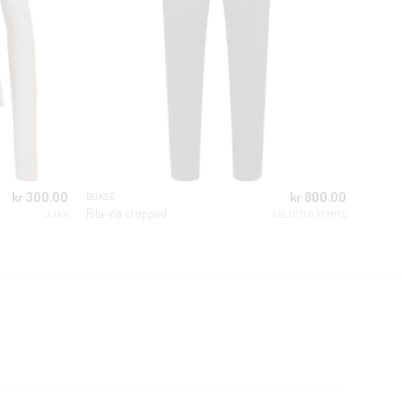
kr
300.00
kr
800.00
BUKSE
Rita-ria cropped
JJXX
SELECTED FEMME